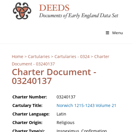
Menu
Home
>
Cartularies
>
Cartularies - 0324
> Charter
Document - 03240137
Charter Document -
03240137
Charter Number:
03240137
Cartulary Title:
Norwich 1215-1243 Volume 21
Charter Language:
Latin
Charter Origin:
Religious
Charter Type(s):
Inspeximus, Confirmation