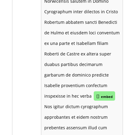
Norwicensis salutem in Domino
Cyrographum inter dilectos in Cristo
Robertum abbatem sancti Benedicti
de Hulmo et eiusdem loci conventum
ex una parte et Isabellam filiam
Roberti de Castre ex altera super
duabus partibus decimarum
garbarum de dominico predicte
Isabelle proventium confectum
inspexisse in hec verba
[]
embed
Nos igitur dictum cyrographum
approbantes et eidem nostrum
prebentes assensum illud cum