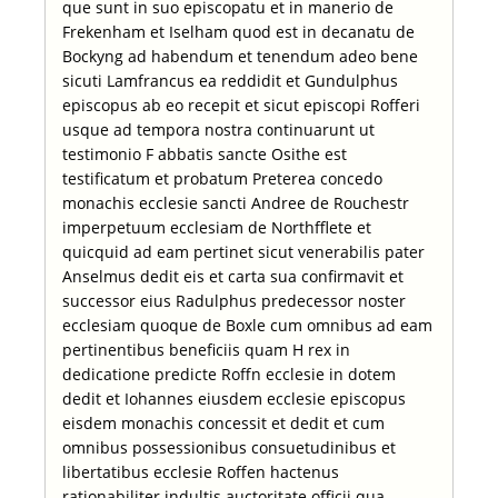
que sunt in suo episcopatu et in manerio de
Frekenham et Iselham quod est in decanatu de
Bockyng ad habendum et tenendum adeo bene
sicuti Lamfrancus ea reddidit et Gundulphus
episcopus ab eo recepit et sicut episcopi Rofferi
usque ad tempora nostra continuarunt ut
testimonio F abbatis sancte Osithe est
testificatum et probatum Preterea concedo
monachis ecclesie sancti Andree de Rouchestr
imperpetuum ecclesiam de Northfflete et
quicquid ad eam pertinet sicut venerabilis pater
Anselmus dedit eis et carta sua confirmavit et
successor eius Radulphus predecessor noster
ecclesiam quoque de Boxle cum omnibus ad eam
pertinentibus beneficiis quam H rex in
dedicatione predicte Roffn ecclesie in dotem
dedit et Iohannes eiusdem ecclesie episcopus
eisdem monachis concessit et dedit et cum
omnibus possessionibus consuetudinibus et
libertatibus ecclesie Roffen hactenus
rationabiliter indultis auctoritate officii qua