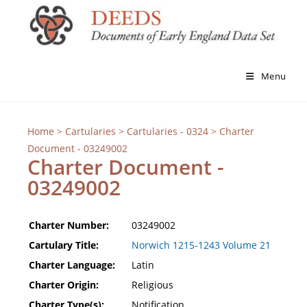
Menu
Home
>
Cartularies
>
Cartularies - 0324
> Charter
Document - 03249002
Charter Document -
03249002
Charter Number:
03249002
Cartulary Title:
Norwich 1215-1243 Volume 21
Charter Language:
Latin
Charter Origin:
Religious
Charter Type(s):
Notification