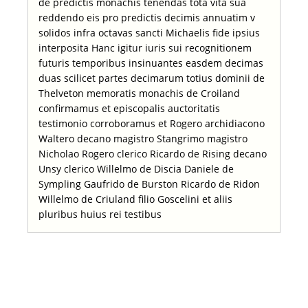
de predictis monachis tenendas tota vita sua
reddendo eis pro predictis decimis annuatim v
solidos infra octavas sancti Michaelis fide ipsius
interposita Hanc igitur iuris sui recognitionem
futuris temporibus insinuantes easdem decimas
duas scilicet partes decimarum totius dominii de
Thelveton memoratis monachis de Croiland
confirmamus et episcopalis auctoritatis
testimonio corroboramus et Rogero archidiacono
Waltero decano magistro Stangrimo magistro
Nicholao Rogero clerico Ricardo de Rising decano
Unsy clerico Willelmo de Discia Daniele de
Sympling Gaufrido de Burston Ricardo de Ridon
Willelmo de Criuland filio Goscelini et aliis
pluribus huius rei testibus