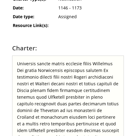
Date:
1146 - 1173
Date type:
Assigned
Resource Link(s):
Charter:
Universis sancte matris ecclesie filiis Willelmus
Dei gratia Norwicensis episcopus salutem Ex
testimonio dilecti filii nostri Rogeri archidiaconi
nostri et Walteri decani nostri et totius capituli de
Discia plenam fidem firmamque certitudinem
tenemus quod Ulfketell presbiter in pleno
capitulo recognovit duas partes decimarum totius
dominii de Theveton ad ius monasterii de
Croiland et monachorum eiusdem loci pertinere
et a multis retro temporibus pertinuisse et quod
idem Ulfketell presbiter easdem decimas suscepit