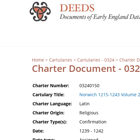
Home
>
Cartularies
>
Cartularies - 0324
> Charter 
Charter Document - 03
Charter Number:
03240150
Cartulary Title:
Norwich 1215-1243 Volume 
Charter Language:
Latin
Charter Origin:
Religious
Charter Type(s):
Confirmation
Date:
1239 - 1242
Date type:
Assigned