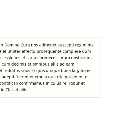
 in Domino Cura nos admonet suscepti regiminis
re et utiliter effectu prosequente complere Cum
 concessiones et cartas predecessorum nostrorum
m cum decimis et omnibus aliis ad eam
t redditus suos et quecumque bona largitione
epti fuerint et omnia que rite possident et
ontificali confirmamus In cuius rei robur et
 Clar et aliis