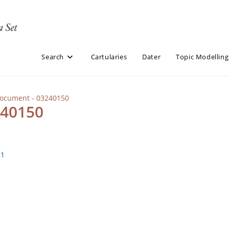
Search
Cartularies
Dater
Topic Modelling
Document - 03240150
240150
21