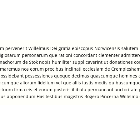
um pervenerit Willelmus Dei gratia episcopus Norwicensis salutem
 religiosarum personarum que rationi concordant clementer admitte
tus monachorum de Stok nobis humiliter supplicaverint ut donationes
onfirmaremus nos eorum precibus inclinati ecclesiam de Cremplesha
e possidebant possessiones quoque decimas quascumque homines e
que aliorum fidelium vel que aliis iustis modis quibuscumque ad
tuum firma eis et eorum posteris illibata permaneant auctoritate p
us apponendum Hiis testibus magistris Rogero Pincerna Willelmo de