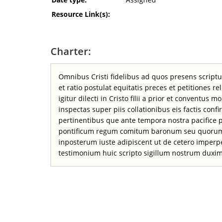
Resource Link(s):
Charter:
Omnibus Cristi fidelibus ad quos presens script
et ratio postulat equitatis preces et petitiones
igitur dilecti in Cristo filii a prior et conven
inspectas super piis collationibus eis factis c
pertinentibus que ante tempora nostra pacific
pontificum regum comitum baronum seu quorumcum
inposterum iuste adipiscent ut de cetero imperpe
testimonium huic scripto sigillum nostrum duxim