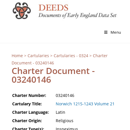
Menu
Home
>
Cartularies
>
Cartularies - 0324
> Charter
Document - 03240146
Charter Document -
03240146
Charter Number:
03240146
Cartulary Title:
Norwich 1215-1243 Volume 21
Charter Language:
Latin
Charter Origin:
Religious
Charter Type(s):
Inspeximus