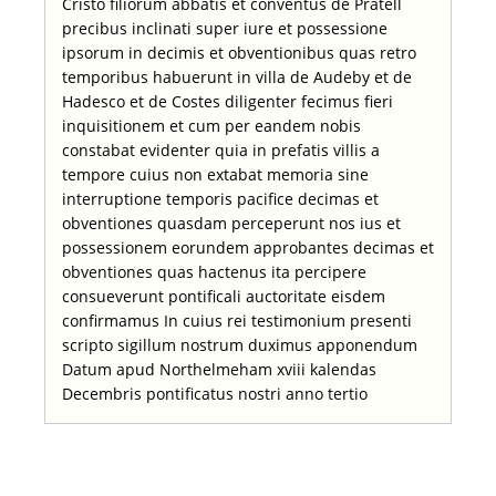
Cristo filiorum abbatis et conventus de Pratell
precibus inclinati super iure et possessione
ipsorum in decimis et obventionibus quas retro
temporibus habuerunt in villa de Audeby et de
Hadesco et de Costes diligenter fecimus fieri
inquisitionem et cum per eandem nobis
constabat evidenter quia in prefatis villis a
tempore cuius non extabat memoria sine
interruptione temporis pacifice decimas et
obventiones quasdam perceperunt nos ius et
possessionem eorundem approbantes decimas et
obventiones quas hactenus ita percipere
consueverunt pontificali auctoritate eisdem
confirmamus In cuius rei testimonium presenti
scripto sigillum nostrum duximus apponendum
Datum apud Northelmeham xviii kalendas
Decembris pontificatus nostri anno tertio