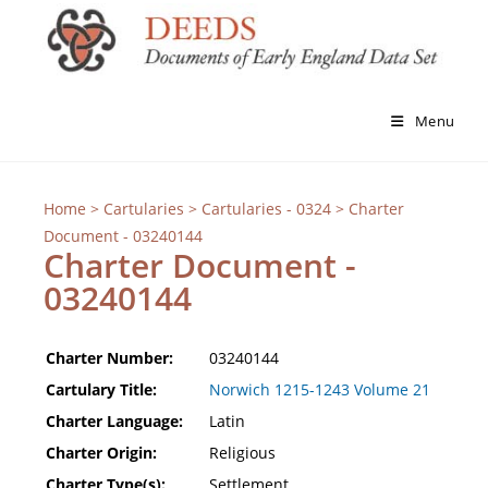
Menu
Home
>
Cartularies
>
Cartularies - 0324
> Charter
Document - 03240144
Charter Document -
03240144
Charter Number:
03240144
Cartulary Title:
Norwich 1215-1243 Volume 21
Charter Language:
Latin
Charter Origin:
Religious
Charter Type(s):
Settlement