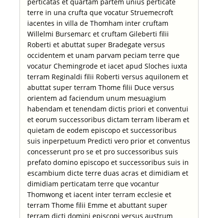
perticatas et quartam partem unius perticate
terre in una crufta que vocatur Struemecroft
iacentes in villa de Thomham inter cruftam
Willelmi Bursemarc et cruftam Gileberti filii
Roberti et abuttat super Bradegate versus
occidentem et unam parvam peciam terre que
vocatur Chemingrode et iacet apud Sloches iuxta
terram Reginaldi filii Roberti versus aquilonem et
abuttat super terram Thome filii Duce versus
orientem ad faciendum unum mesuagium
habendam et tenendam dictis priori et conventui
et eorum successoribus dictam terram liberam et
quietam de eodem episcopo et successoribus
suis inperpetuum Predicti vero prior et conventus
concesserunt pro se et pro successoribus suis
prefato domino episcopo et successoribus suis in
escambium dicte terre duas acras et dimidiam et
dimidiam perticatam terre que vocantur
Thomwong et iacent inter terram ecclesie et
terram Thome filii Emme et abuttant super
terram dicti domini episcopi versus austrum