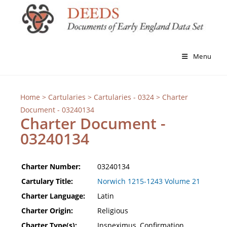
Menu
Home
>
Cartularies
>
Cartularies - 0324
> Charter
Document - 03240134
Charter Document -
03240134
Charter Number:
03240134
Cartulary Title:
Norwich 1215-1243 Volume 21
Charter Language:
Latin
Charter Origin:
Religious
Charter Type(s):
Inspeximus, Confirmation