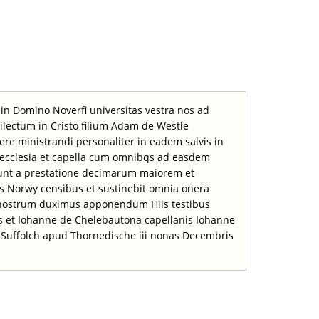
in Domino Noverfi universitas vestra nos ad
lectum in Cristo filium Adam de Westle
re ministrandi personaliter in eadem salvis in
a ecclesia et capella cum omnibqs ad easdem
unt a prestatione decimarum maiorem et
s Norwy censibus et sustinebit omnia onera
um nostrum duximus apponendum Hiis testibus
es et Iohanne de Chelebautona capellanis Iohanne
ni Suffolch apud Thornedische iii nonas Decembris