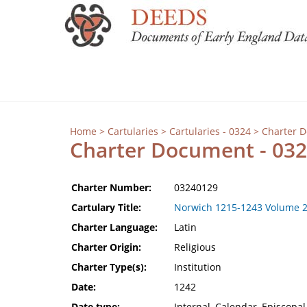
Home
>
Cartularies
>
Cartularies - 0324
> Charter 
Charter Document - 03
Charter Number:
03240129
Cartulary Title:
Norwich 1215-1243 Volume 
Charter Language:
Latin
Charter Origin:
Religious
Charter Type(s):
Institution
Date:
1242
Date type:
Internal, Calendar, Episcopal