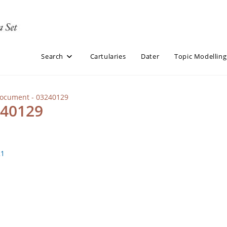
Search
Cartularies
Dater
Topic Modelling
Document - 03240129
240129
21