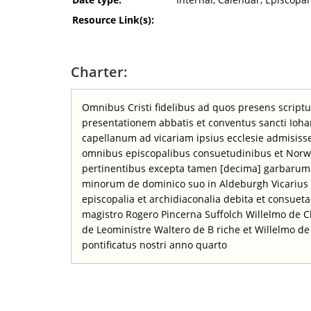
Resource Link(s):
Charter:
Omnibus Cristi fidelibus ad quos presens script
presentationem abbatis et conventus sancti Ioha
capellanum ad vicariam ipsius ecclesie admisisse
omnibus episcopalibus consuetudinibus et Norwyc
pertinentibus excepta tamen [decima] garbarum
minorum de dominico suo in Aldeburgh Vicarius 
episcopalia et archidiaconalia debita et consue
magistro Rogero Pincerna Suffolch Willelmo de C
de Leoministre Waltero de B riche et Willelmo de
pontificatus nostri anno quarto