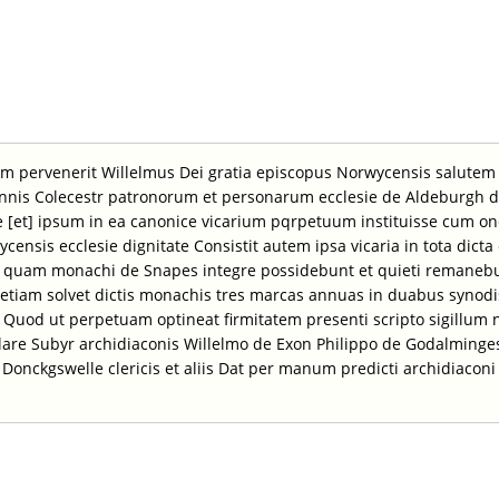
um pervenerit Willelmus Dei gratia episcopus Norwycensis salutem 
nnis Colecestr patronorum et personarum ecclesie de Aldeburgh di
 [et] ipsum in ea canonice vicarium pqrpetuum instituisse cum one
ensis ecclesie dignitate Consistit autem ipsa vicaria in tota dict
 quam monachi de Snapes integre possidebunt et quieti remaneb
etiam solvet dictis monachis tres marcas annuas in duabus synodi
ta Quod ut perpetuam optineat firmitatem presenti scripto sigill
lare Subyr archidiaconis Willelmo de Exon Philippo de Godalming
 Donckgswelle clericis et aliis Dat per manum predicti archidiaco