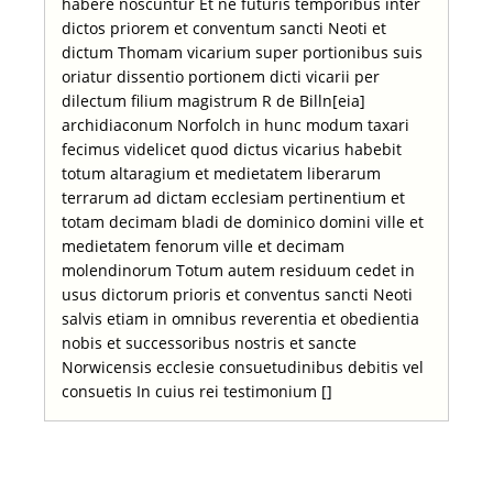
habere noscuntur Et ne futuris temporibus inter
dictos priorem et conventum sancti Neoti et
dictum Thomam vicarium super portionibus suis
oriatur dissentio portionem dicti vicarii per
dilectum filium magistrum R de Billn[eia]
archidiaconum Norfolch in hunc modum taxari
fecimus videlicet quod dictus vicarius habebit
totum altaragium et medietatem liberarum
terrarum ad dictam ecclesiam pertinentium et
totam decimam bladi de dominico domini ville et
medietatem fenorum ville et decimam
molendinorum Totum autem residuum cedet in
usus dictorum prioris et conventus sancti Neoti
salvis etiam in omnibus reverentia et obedientia
nobis et successoribus nostris et sancte
Norwicensis ecclesie consuetudinibus debitis vel
consuetis In cuius rei testimonium []