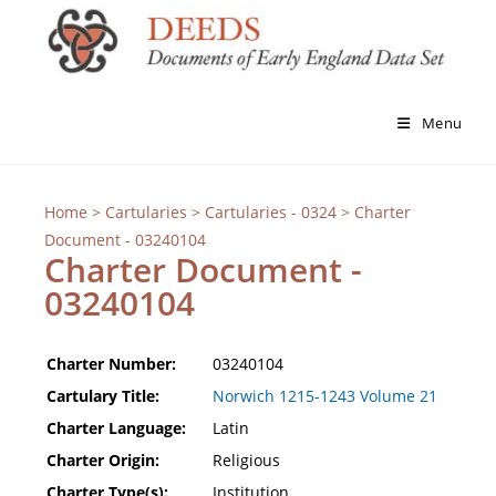
Menu
Home
>
Cartularies
>
Cartularies - 0324
> Charter
Document - 03240104
Charter Document -
03240104
Charter Number:
03240104
Cartulary Title:
Norwich 1215-1243 Volume 21
Charter Language:
Latin
Charter Origin:
Religious
Charter Type(s):
Institution