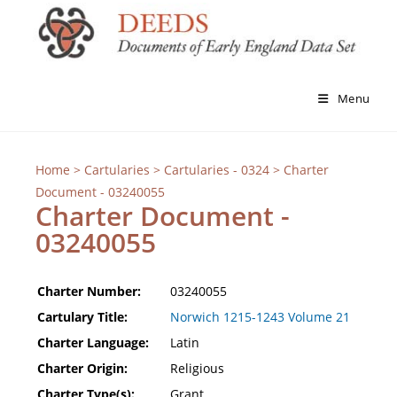
Menu
Home
>
Cartularies
>
Cartularies - 0324
> Charter
Document - 03240055
Charter Document -
03240055
Charter Number:
03240055
Cartulary Title:
Norwich 1215-1243 Volume 21
Charter Language:
Latin
Charter Origin:
Religious
Charter Type(s):
Grant