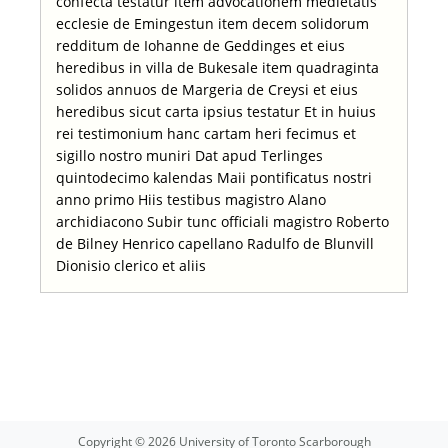
confecta testatur item advocationem medietatis
ecclesie de Emingestun item decem solidorum
redditum de Iohanne de Geddinges et eius
heredibus in villa de Bukesale item quadraginta
solidos annuos de Margeria de Creysi et eius
heredibus sicut carta ipsius testatur Et in huius
rei testimonium hanc cartam heri fecimus et
sigillo nostro muniri Dat apud Terlinges
quintodecimo kalendas Maii pontificatus nostri
anno primo Hiis testibus magistro Alano
archidiacono Subir tunc officiali magistro Roberto
de Bilney Henrico capellano Radulfo de Blunvill
Dionisio clerico et aliis
Copyright © 2026 University of Toronto Scarborough