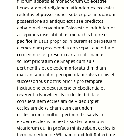
filiorum abbatis et monachorum Colecestrie
honestatem et religionem attendentes ecclesias
redditus et possessiones subscriptas in quarum
possessione ab antiquo extitisse predictos
abbatem et conventum Colecestrie indubitanter
accepimus ipsis abbati et monachis libere et
pacifice in usus proprios in puram et perpetuam
elemosinam possidendas episcopali auctoritate
concedimus et presenti carta confirmamus
scilicet prioratum de Snapes cum suis
pertinentiis et de eodem prioratu dimidiam
marcam annuatim percipiendam salvis nobis et
successoribus nostris prioris pro tempore
institutione et destitutione et obedientia et
reverentia Norwicensis ecclesie debita et
consueta item ecclesiam de Aldeburg et
ecclesiam de Wicham cum earundem
ecclesiarum omnibus pertinentiis salvis in
eisdem ecclesiis honestis sustentationibus
vicariorum qui in prefatis ministrabunt ecclesiis
item manerium de Wicham quod fuit Roberti de