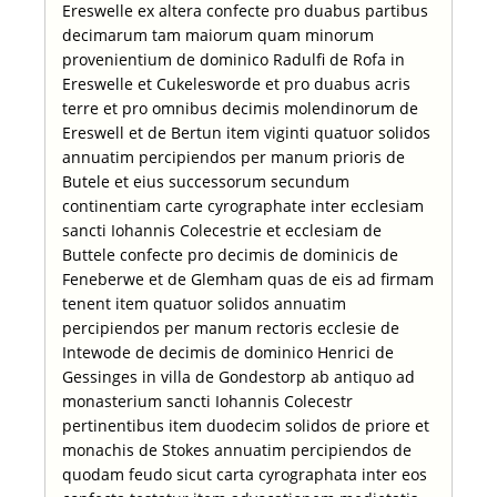
Ereswelle ex altera confecte pro duabus partibus
decimarum tam maiorum quam minorum
provenientium de dominico Radulfi de Rofa in
Ereswelle et Cukelesworde et pro duabus acris
terre et pro omnibus decimis molendinorum de
Ereswell et de Bertun item viginti quatuor solidos
annuatim percipiendos per manum prioris de
Butele et eius successorum secundum
continentiam carte cyrographate inter ecclesiam
sancti Iohannis Colecestrie et ecclesiam de
Buttele confecte pro decimis de dominicis de
Feneberwe et de Glemham quas de eis ad firmam
tenent item quatuor solidos annuatim
percipiendos per manum rectoris ecclesie de
Intewode de decimis de dominico Henrici de
Gessinges in villa de Gondestorp ab antiquo ad
monasterium sancti Iohannis Colecestr
pertinentibus item duodecim solidos de priore et
monachis de Stokes annuatim percipiendos de
quodam feudo sicut carta cyrographata inter eos