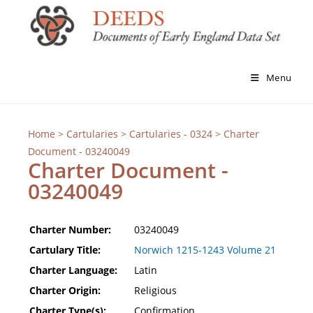
Menu
Home
>
Cartularies
>
Cartularies - 0324
> Charter
Document - 03240049
Charter Document -
03240049
Charter Number:
03240049
Cartulary Title:
Norwich 1215-1243 Volume 21
Charter Language:
Latin
Charter Origin:
Religious
Charter Type(s):
Confirmation