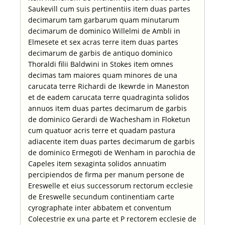
Saukevill cum suis pertinentiis item duas partes
decimarum tam garbarum quam minutarum
decimarum de dominico Willelmi de Ambli in
Elmesete et sex acras terre item duas partes
decimarum de garbis de antiquo dominico
Thoraldi filii Baldwini in Stokes item omnes
decimas tam maiores quam minores de una
carucata terre Richardi de Ikewrde in Maneston
et de eadem carucata terre quadraginta solidos
annuos item duas partes decimarum de garbis
de dominico Gerardi de Wachesham in Floketun
cum quatuor acris terre et quadam pastura
adiacente item duas partes decimarum de garbis
de dominico Ermegoti de Wenham in parochia de
Capeles item sexaginta solidos annuatim
percipiendos de firma per manum persone de
Ereswelle et eius successorum rectorum ecclesie
de Ereswelle secundum continentiam carte
cyrographate inter abbatem et conventum
Colecestrie ex una parte et P rectorem ecclesie de