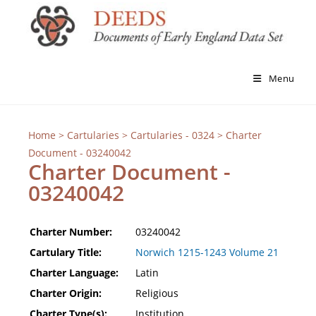
Menu
Home
>
Cartularies
>
Cartularies - 0324
> Charter
Document - 03240042
Charter Document -
03240042
Charter Number:
03240042
Cartulary Title:
Norwich 1215-1243 Volume 21
Charter Language:
Latin
Charter Origin:
Religious
Charter Type(s):
Institution