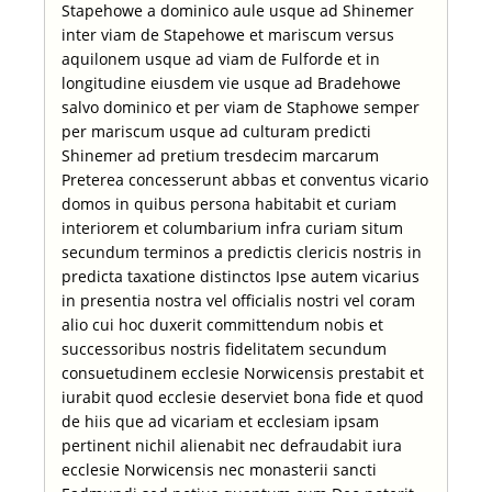
Stapehowe a dominico aule usque ad Shinemer
inter viam de Stapehowe et mariscum versus
aquilonem usque ad viam de Fulforde et in
longitudine eiusdem vie usque ad Bradehowe
salvo dominico et per viam de Staphowe semper
per mariscum usque ad culturam predicti
Shinemer ad pretium tresdecim marcarum
Preterea concesserunt abbas et conventus vicario
domos in quibus persona habitabit et curiam
interiorem et columbarium infra curiam situm
secundum terminos a predictis clericis nostris in
predicta taxatione distinctos Ipse autem vicarius
in presentia nostra vel officialis nostri vel coram
alio cui hoc duxerit committendum nobis et
successoribus nostris fidelitatem secundum
consuetudinem ecclesie Norwicensis prestabit et
iurabit quod ecclesie deserviet bona fide et quod
de hiis que ad vicariam et ecclesiam ipsam
pertinent nichil alienabit nec defraudabit iura
ecclesie Norwicensis nec monasterii sancti