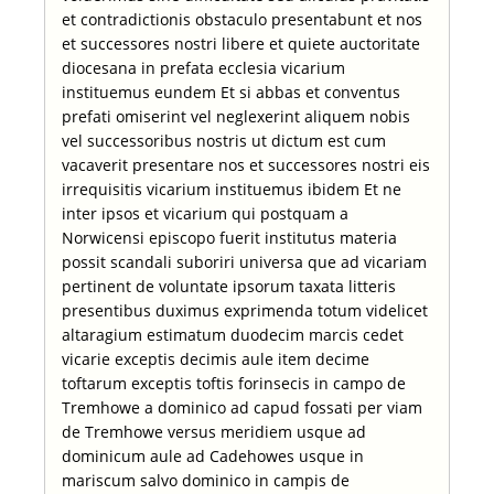
et contradictionis obstaculo presentabunt et nos
et successores nostri libere et quiete auctoritate
diocesana in prefata ecclesia vicarium
instituemus eundem Et si abbas et conventus
prefati omiserint vel neglexerint aliquem nobis
vel successoribus nostris ut dictum est cum
vacaverit presentare nos et successores nostri eis
irrequisitis vicarium instituemus ibidem Et ne
inter ipsos et vicarium qui postquam a
Norwicensi episcopo fuerit institutus materia
possit scandali suboriri universa que ad vicariam
pertinent de voluntate ipsorum taxata litteris
presentibus duximus exprimenda totum videlicet
altaragium estimatum duodecim marcis cedet
vicarie exceptis decimis aule item decime
toftarum exceptis toftis forinsecis in campo de
Tremhowe a dominico ad capud fossati per viam
de Tremhowe versus meridiem usque ad
dominicum aule ad Cadehowes usque in
mariscum salvo dominico in campis de