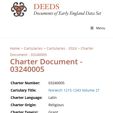
Menu
Home
>
Cartularies
>
Cartularies - 0324
> Charter
Document - 03240005
Charter Document -
03240005
Charter Number:
03240005
Cartulary Title:
Norwich 1215-1243 Volume 21
Charter Language:
Latin
Charter Origin:
Religious
Charter Type(s):
Grant