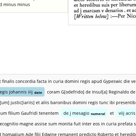
 ad minus minus
t finalis concordia facta in curia domini regis apud Gypeswic die ve
egis Johannis iiij
coram G[odefrido] de Insul[a] Reginaldo de
date
[um] justic[iariis] et aliis baronibus domini regis tunc ibi presen
pum filium Gaufridi tenentem
de j mesagio
et
viij acri
numeral
ecognitio magne assise sum monita fuit inter eos in curia prefata 
et homagium Ade filii Edwine remanent predicto Roberto et heredib