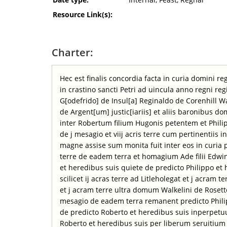
Resource Link(s):
Charter:
Hec est finalis concordia facta in curia domini r
in crastino sancti Petri ad uincula anno regni reg
G[odefrido] de Insul[a] Reginaldo de Corenhill 
de Argent[um] justic[iariis] et aliis baronibus do
inter Robertum filium Hugonis petentem et Phili
de j mesagio et viij acris terre cum pertinentiis
magne assise sum monita fuit inter eos in curia pr
terre de eadem terra et homagium Ade filii Edw
et heredibus suis quiete de predicto Philippo e
scilicet ij acras terre ad Litleholegat et j acram 
et j acram terre ultra domum Walkelini de Rosetto 
mesagio de eadem terra remanent predicto Phili
de predicto Roberto et heredibus suis inperpet
Roberto et heredibus suis per liberum seruitium