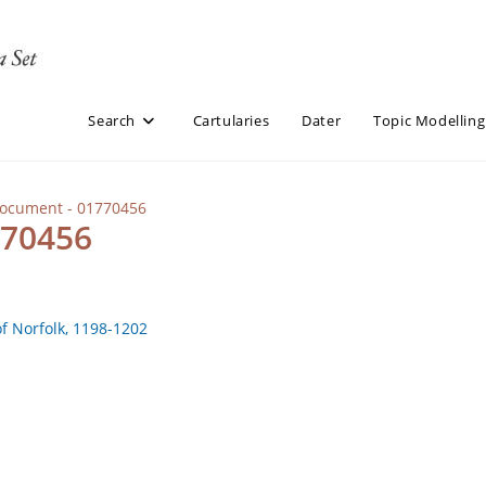
Search
Cartularies
Dater
Topic Modelling
Document - 01770456
770456
of Norfolk, 1198-1202