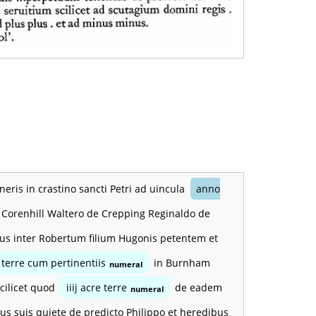
neris in crastino sancti Petri ad uincula
anno
 Corenhill Waltero de Crepping Reginaldo de
tibus inter Robertum filium Hugonis petentem et
s terre cum pertinentiis
in Burnham
numeral
scilicet quod
iiij acre terre
de eadem
numeral
us suis quiete de predicto Philippo et heredibus