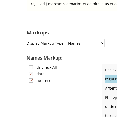
regis ad j marcam v denarios et ad plus plus et
Markups
Display Markup Type:
Names Markup:
Uncheck All
Hec es
date
regni r
numeral
Argent
Philip
unde r
terra 