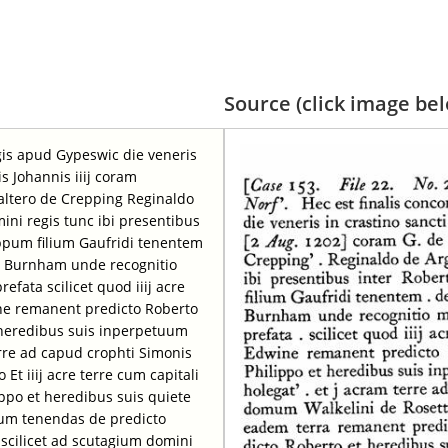
Source (click image belo
egis apud Gypeswic die veneris
is Johannis iiij coram
Waltero de Crepping Reginaldo
mini regis tunc ibi presentibus
ppum filium Gaufridi tenentem
 in Burnham unde recognitio
efata scilicet quod iiij acre
ine remanent predicto Roberto
t heredibus suis inperpetuum
terre ad capud crophti Simonis
Et iiij acre terre cum capitali
ppo et heredibus suis quiete
uum tenendas de predicto
 scilicet ad scutagium domini