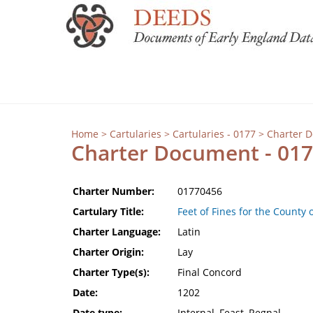
Home
>
Cartularies
>
Cartularies - 0177
> Charter 
Charter Document - 01
Charter Number:
01770456
Cartulary Title:
Feet of Fines for the County 
Charter Language:
Latin
Charter Origin:
Lay
Charter Type(s):
Final Concord
Date:
1202
Date type:
Internal, Feast, Regnal