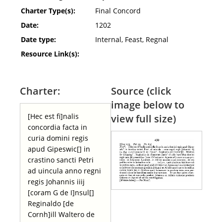
Charter Type(s):
Final Concord
Date:
1202
Date type:
Internal, Feast, Regnal
Resource Link(s):
Charter:
Source (click
image below to
[Hec est fi]nalis
view full size)
concordia facta in
curia domini regis
apud Gipeswic[] in
crastino sancti Petri
ad uincula anno regni
regis Johannis iiij
[coram G de I]nsul[]
Reginaldo [de
Cornh]ill Waltero de