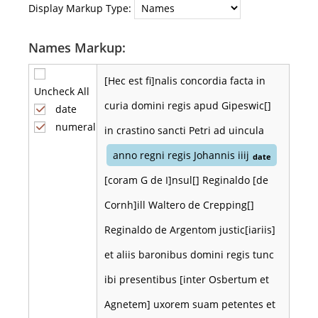
Display Markup Type:
Names Markup:
[Hec est fi]nalis concordia facta in
Uncheck All
curia domini regis apud Gipeswic[]
date
numeral
in crastino sancti Petri ad uincula
anno regni regis Johannis iiij
date
[coram G de I]nsul[] Reginaldo [de
Cornh]ill Waltero de Crepping[]
Reginaldo de Argentom justic[iariis]
et aliis baronibus domini regis tunc
ibi presentibus [inter Osbertum et
Agnetem] uxorem suam petentes et