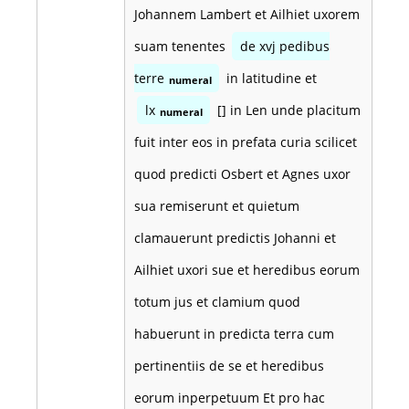
Johannem Lambert et Ailhiet uxorem
suam tenentes
de xvj pedibus
terre
in latitudine et
numeral
lx
[] in Len unde placitum
numeral
fuit inter eos in prefata curia scilicet
quod predicti Osbert et Agnes uxor
sua remiserunt et quietum
clamauerunt predictis Johanni et
Ailhiet uxori sue et heredibus eorum
totum jus et clamium quod
habuerunt in predicta terra cum
pertinentiis de se et heredibus
eorum inperpetuum Et pro hac