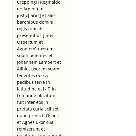
Crepping[] Reginaldo
de Argentom
justic[iariis] et aliis
baronibus domini
regis tunc ibi
presentibus [inter
Osbertum et
Agnetem] uxorem
suam petentes et
Johannem Lambert et
Ailhiet uxorem suam
tenentes de xvj
pedibus terre in
latitudine et lx [] in
Len unde placitum
fuit inter eos in
prefata curia scilicet
quod predicti Osbert
et Agnes uxor sua
remiserunt et
quietum clamauerunt