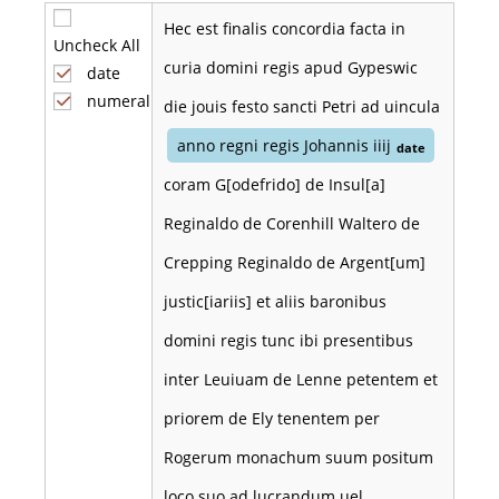
Hec est finalis concordia facta in
Uncheck All
curia domini regis apud Gypeswic
date
numeral
die jouis festo sancti Petri ad uincula
anno regni regis Johannis iiij
date
coram G[odefrido] de Insul[a]
Reginaldo de Corenhill Waltero de
Crepping Reginaldo de Argent[um]
justic[iariis] et aliis baronibus
domini regis tunc ibi presentibus
inter Leuiuam de Lenne petentem et
priorem de Ely tenentem per
Rogerum monachum suum positum
loco suo ad lucrandum uel