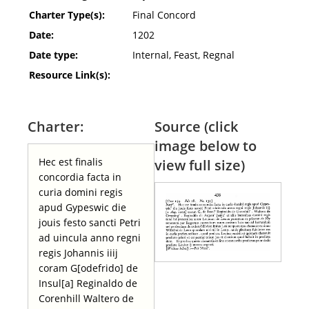
Charter Type(s):
Final Concord
Date:
1202
Date type:
Internal, Feast, Regnal
Resource Link(s):
Charter:
Source (click
image below to
Hec est finalis
view full size)
concordia facta in
curia domini regis
apud Gypeswic die
jouis festo sancti Petri
ad uincula anno regni
regis Johannis iiij
coram G[odefrido] de
Insul[a] Reginaldo de
Corenhill Waltero de