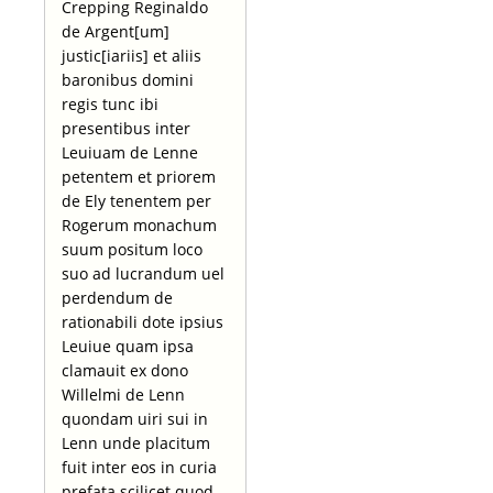
Crepping Reginaldo
de Argent[um]
justic[iariis] et aliis
baronibus domini
regis tunc ibi
presentibus inter
Leuiuam de Lenne
petentem et priorem
de Ely tenentem per
Rogerum monachum
suum positum loco
suo ad lucrandum uel
perdendum de
rationabili dote ipsius
Leuiue quam ipsa
clamauit ex dono
Willelmi de Lenn
quondam uiri sui in
Lenn unde placitum
fuit inter eos in curia
prefata scilicet quod