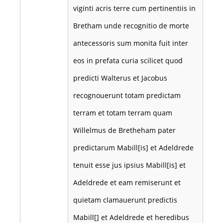
viginti acris terre cum pertinentiis in
Bretham unde recognitio de morte
antecessoris sum monita fuit inter
eos in prefata curia scilicet quod
predicti Walterus et Jacobus
recognouerunt totam predictam
terram et totam terram quam
Willelmus de Bretheham pater
predictarum Mabill[is] et Adeldrede
tenuit esse jus ipsius Mabill[is] et
Adeldrede et eam remiserunt et
quietam clamauerunt predictis
Mabill[] et Adeldrede et heredibus