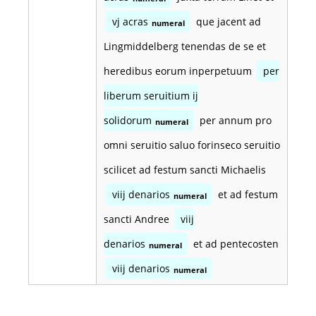
vj acras
que jacent ad
numeral
Lingmiddelberg tenendas de se et
heredibus eorum inperpetuum
per
liberum seruitium ij
solidorum
per annum pro
numeral
omni seruitio saluo forinseco seruitio
scilicet ad festum sancti Michaelis
viij denarios
et ad festum
numeral
sancti Andree
viij
denarios
et ad pentecosten
numeral
viij denarios
numeral