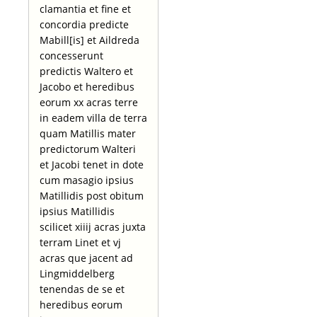
clamantia et fine et
concordia predicte
Mabill[is] et Aildreda
concesserunt
predictis Waltero et
Jacobo et heredibus
eorum xx acras terre
in eadem villa de terra
quam Matillis mater
predictorum Walteri
et Jacobi tenet in dote
cum masagio ipsius
Matillidis post obitum
ipsius Matillidis
scilicet xiiij acras juxta
terram Linet et vj
acras que jacent ad
Lingmiddelberg
tenendas de se et
heredibus eorum