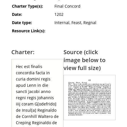
Charter Type(s):
Final Concord
Date:
1202
Date type:
Internal, Feast, Regnal
Resource Link(s):
Charter:
Source (click
image below to
Hec est finalis
view full size)
concordia facta in
curia domini regis
apud Lenn in die
sancti Jacobi anno
regni regis Johannis
iiij coram G[odefrido]
de Insul[a] Reginaldo
de Cornhill Waltero de
Creping Reginaldo de