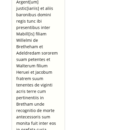
Argent[um]
justic[iariis] et aliis
baronibus domini
regis tunc ibi
presentibus inter
Mabill[is] filiam
Willelmi de
Bretheham et
Adeldredam sororem
suam petentes et
Walterum filium
Heruei et Jacobum
fratrem suum
tenentes de viginti
acris terre cum
pertinentiis in
Bretham unde
recognitio de morte
antecessoris sum
monita fuit inter eos
in prefata curia