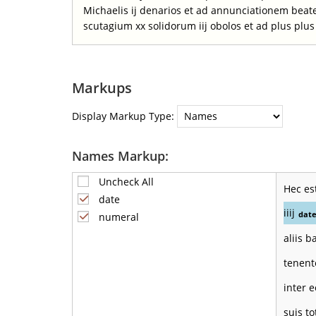
Michaelis ij denarios et ad annunciationem beate
scutagium xx solidorum iij obolos et ad plus plu
Markups
Display Markup Type:
Names Markup:
Uncheck All
Hec es
date
iiij
dat
numeral
aliis 
tenen
inter 
suis t