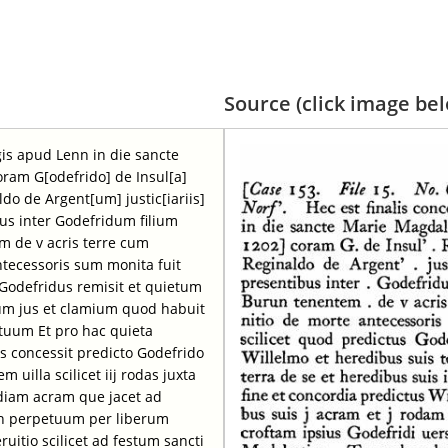
Source (click image belo
egis apud Lenn in die sancte
oram G[odefrido] de Insul[a]
do de Argent[um] justic[iariis]
bus inter Godefridum filium
 de v acris terre cum
ntecessoris sum monita fuit
s Godefridus remisit et quietum
tum jus et clamium quod habuit
etuum Et pro hac quieta
us concessit predicto Godefrido
 uilla scilicet iij rodas juxta
idiam acram que jacet ad
in perpetuum per liberum
uitio scilicet ad festum sancti