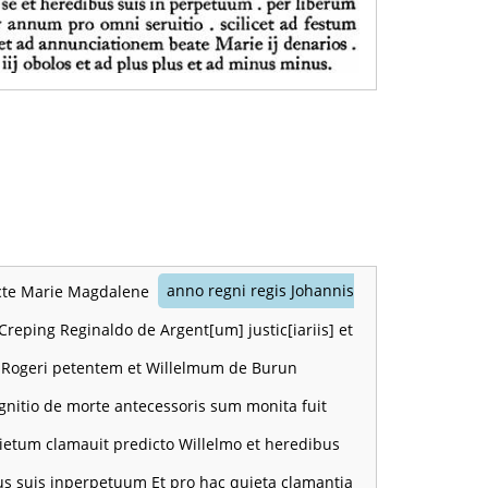
ancte Marie Magdalene
anno regni regis Johannis
reping Reginaldo de Argent[um] justic[iariis] et
um Rogeri petentem et Willelmum de Burun
nitio de morte antecessoris sum monita fuit
quietum clamauit predicto Willelmo et heredibus
bus suis inperpetuum Et pro hac quieta clamantia