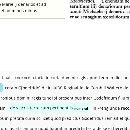
 Marie ij denarios et ad
s et ad minus minus
t finalis concordia facta in curia domini regis apud Lenn in die s
coram G[odefrido] de Insul[a] Reginaldo de Cornhill Waltero de C
e
baronibus domini regis tunc ibi presentibus inter Godefridum fili
tem
de v acris terre cum pertinentiis
in Freng unde recog
numeral
eos in prefata curia scilicet quod predictus Godefridus remisit et 
otum jus et clamium quod habuit in predicta terra de se et heredi