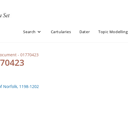
Search
Cartularies
Dater
Topic Modelling
Document - 01770423
770423
of Norfolk, 1198-1202