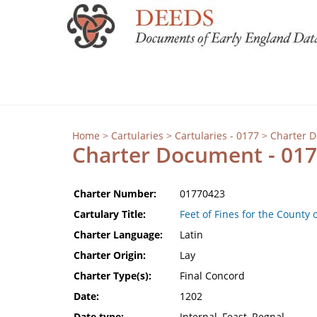
Home
>
Cartularies
>
Cartularies - 0177
> Charter 
Charter Document - 01
Charter Number:
01770423
Cartulary Title:
Feet of Fines for the County 
Charter Language:
Latin
Charter Origin:
Lay
Charter Type(s):
Final Concord
Date:
1202
Date type:
Internal, Feast, Regnal