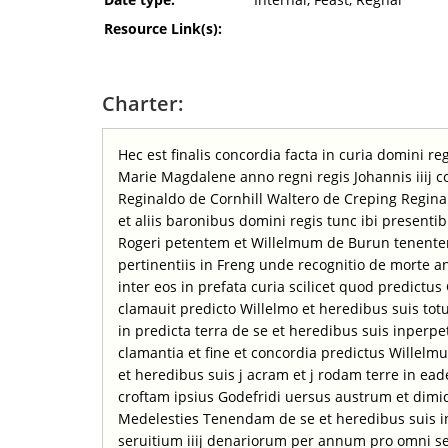
Resource Link(s):
Charter:
Hec est finalis concordia facta in curia domini r
Marie Magdalene anno regni regis Johannis iiij c
Reginaldo de Cornhill Waltero de Creping Reginal
et aliis baronibus domini regis tunc ibi presenti
Rogeri petentem et Willelmum de Burun tenentem
pertinentiis in Freng unde recognitio de morte a
inter eos in prefata curia scilicet quod predictu
clamauit predicto Willelmo et heredibus suis to
in predicta terra de se et heredibus suis inperp
clamantia et fine et concordia predictus Willelm
et heredibus suis j acram et j rodam terre in eadem
croftam ipsius Godefridi uersus austrum et dim
Medelesties Tenendam de se et heredibus suis 
seruitium iiij denariorum per annum pro omni ser