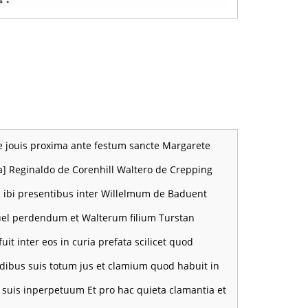
ie jouis proxima ante festum sancte Margarete
a] Reginaldo de Corenhill Waltero de Crepping
nc ibi presentibus inter Willelmum de Baduent
el perdendum et Walterum filium Turstan
it inter eos in curia prefata scilicet quod
edibus suis totum jus et clamium quod habuit in
s suis inperpetuum Et pro hac quieta clamantia et