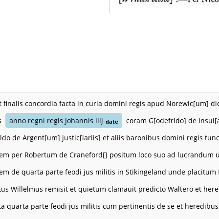
t finalis concordia facta in curia domini regis apud Norewic[um] d
is
anno regni regis Johannis iiij
coram G[odefrido] de Insul[
date
ldo de Argent[um] justic[iariis] et aliis baronibus domini regis tu
em per Robertum de Craneford[] positum loco suo ad lucrandum u
m de quarta parte feodi jus militis in Stikingeland unde placitum fu
tus Willelmus remisit et quietum clamauit predicto Waltero et her
ta quarta parte feodi jus militis cum pertinentis de se et heredibu