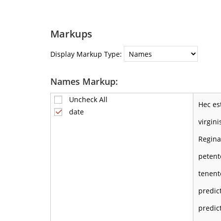
Markups
Display Markup Type:
Names Markup:
Uncheck All
Hec es
date
virgin
Regina
petent
tenente
predic
predic