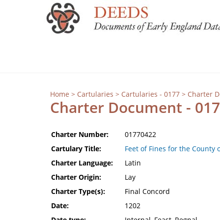
Home
>
Cartularies
>
Cartularies - 0177
> Charter 
Charter Document - 01
Charter Number:
01770422
Cartulary Title:
Feet of Fines for the County 
Charter Language:
Latin
Charter Origin:
Lay
Charter Type(s):
Final Concord
Date:
1202
Date type:
Internal, Feast, Regnal