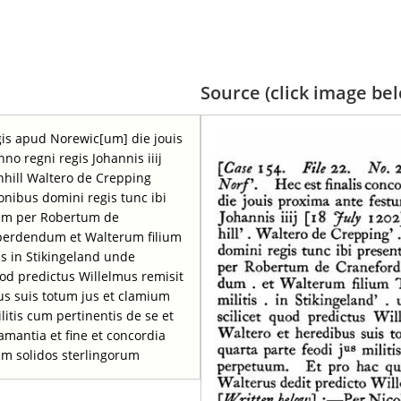
Source (click image belo
egis apud Norewic[um] die jouis
o regni regis Johannis iiij
nhill Waltero de Crepping
ronibus domini regis tunc ibi
tem per Robertum de
 perdendum et Walterum filium
is in Stikingeland unde
quod predictus Willelmus remisit
us suis totum jus et clamium
litis cum pertinentis de se et
mantia et fine et concordia
um solidos sterlingorum