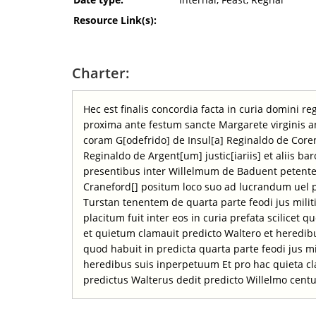
Resource Link(s):
Charter:
Hec est finalis concordia facta in curia domini r
proxima ante festum sancte Margarete virginis ann
coram G[odefrido] de Insul[a] Reginaldo de Core
Reginaldo de Argent[um] justic[iariis] et aliis ba
presentibus inter Willelmum de Baduent peten
Craneford[] positum loco suo ad lucrandum uel
Turstan tenentem de quarta parte feodi jus milit
placitum fuit inter eos in curia prefata scilicet 
et quietum clamauit predicto Waltero et heredib
quod habuit in predicta quarta parte feodi jus mi
heredibus suis inperpetuum Et pro hac quieta cla
predictus Walterus dedit predicto Willelmo cent