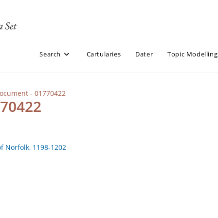
Search
Cartularies
Dater
Topic Modelling
Document - 01770422
770422
of Norfolk, 1198-1202