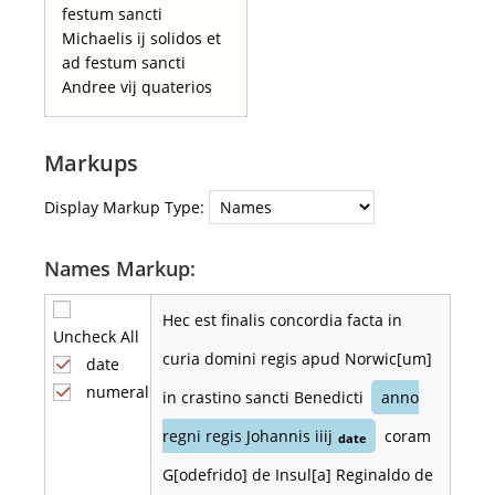
festum sancti
Michaelis ij solidos et
ad festum sancti
Andree vij quaterios
Markups
Display Markup Type:
Names Markup:
Hec est finalis concordia facta in
Uncheck All
curia domini regis apud Norwic[um]
date
numeral
in crastino sancti Benedicti
anno
regni regis Johannis iiij
coram
date
G[odefrido] de Insul[a] Reginaldo de