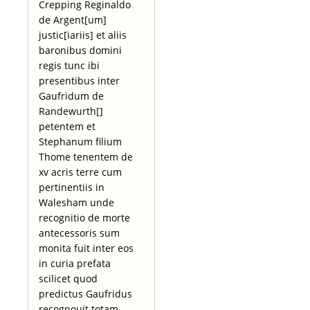
Crepping Reginaldo
de Argent[um]
justic[iariis] et aliis
baronibus domini
regis tunc ibi
presentibus inter
Gaufridum de
Randewurth[]
petentem et
Stephanum filium
Thome tenentem de
xv acris terre cum
pertinentiis in
Walesham unde
recognitio de morte
antecessoris sum
monita fuit inter eos
in curia prefata
scilicet quod
predictus Gaufridus
recognouit totam