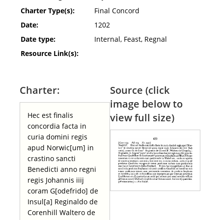
Charter Type(s):
Final Concord
Date:
1202
Date type:
Internal, Feast, Regnal
Resource Link(s):
Charter:
Source (click
image below to
Hec est finalis
view full size)
concordia facta in
curia domini regis
apud Norwic[um] in
crastino sancti
Benedicti anno regni
regis Johannis iiij
coram G[odefrido] de
Insul[a] Reginaldo de
Corenhill Waltero de