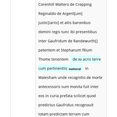
Corenhill Waltero de Crepping
Reginaldo de Argent[um]
justic[iariis] et aliis baronibus
domini regis tunc ibi presentibus
inter Gaufridum de Randewurth[]
petentem et Stephanum filium
Thome tenentem
de xv acris terre
cum pertinentiis
in
numeral
Walesham unde recognitio de morte
antecessoris sum monita fuit inter
eos in curia prefata scilicet quod
predictus Gaufridus recognouit
totam predictam terram cum