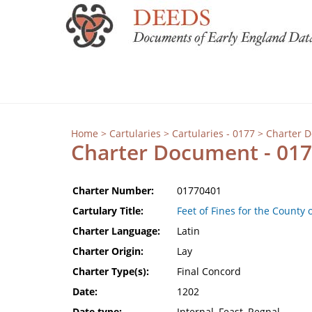
Home
>
Cartularies
>
Cartularies - 0177
> Charter 
Charter Document - 01
Charter Number:
01770401
Cartulary Title:
Feet of Fines for the County 
Charter Language:
Latin
Charter Origin:
Lay
Charter Type(s):
Final Concord
Date:
1202
Date type:
Internal, Feast, Regnal