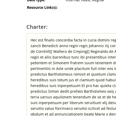
Resource Link(s):
Charter:
Hec est finalis concordia facta in curia domini r
sancti Benedicti anno regni regis Johannis iiij co
de Cornhill[] Waltero de Creping[] Reginaldo de Ar
regis et aliis baronibus tunc ibi presentibus int
petentem et Simonem fratrem suum tenentem de ii
pertinentiis in Asle unde placitum fuit inter eos i
predictus Bartholomeus remisit et quietum clama
heredibus suis totum jus et clamium quod habuit 
heredibus suis inperpetuum Et pro hac quieta cl
predictus Simon dedit prefato Bartholomeo xxiij 
terra uersus aquilonem tenendum de se et de her
suis inperpetuum per liberum seruitium xlij d
seruitio saluo forrinseco seruitio scilicet ad fes
obolum et ad annunciationem beate Marie x den