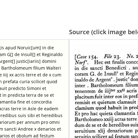
Source (click image belo
egis apud Noruic[um] in die
ram G[] de Insull[] et Reginaldo
gent[] justic[iariis] domini
er Bartholomeum filium Walteri
ij xx acris terre et de x cum
n prefata curia scilicet quod
uit predicto Simoni et
in predicta terra de se et
amantia fine et concordia
acras terre in Asle de eadem
edibus suis sibi et heredibus
enariorum per annum pro omni
tum sancti Andree x denarios et
arios et obolum ad festum