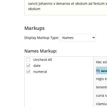
sancti Johannis x denarios et obolum ad festum s
obolum
Markups
Display Markup Type:
Names Markup:
Uncheck All
Hec es
date
iiij
dat
numeral
regis 
tenen
curia 
clamiu