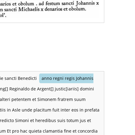
ie sancti Benedicti
anno regni regis Johannis
ng[] Reginaldo de Argent[] justic[iariis] domini
 Walteri petentem et Simonem fratrem suum
is in Asle unde placitum fuit inter eos in prefata
redicto Simoni et heredibus suis totum jus et
um Et pro hac quieta clamantia fine et concordia