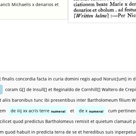
ancti Michaelis x denarios et
t finalis concordia facta in curia domini regis apud Noruic[um] in d
coram G[] de Insull[] et Reginaldo de Cornhill[] Waltero de Crepi
e
et aliis baronibus tunc ibi presentibus inter Bartholomeum filium
tem
de iiij xx acris terre
et
de x
cum pertinenti
numeral
numeral
scilicet quod predictus Bartholomeus remisit et quietum clamauit p
m quod habuit in predicta terra de se et heredibus suis inperpetu