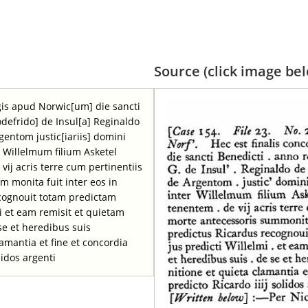
Source (click image belo
egis apud Norwic[um] die sancti
odefrido] de Insul[a] Reginaldo
entom justic[iariis] domini
r Willelmum filium Asketel
ij acris terre cum pertinentiis
m monita fuit inter eos in
ecognouit totam predictam
i et eam remisit et quietam
se et heredibus suis
amantia et fine et concordia
lidos argenti