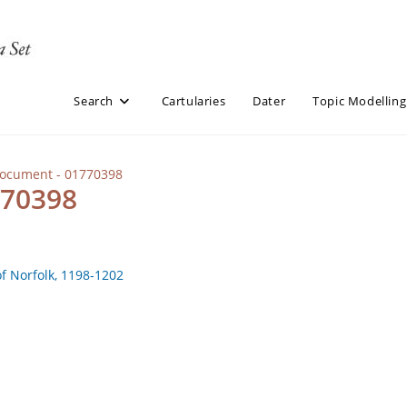
Search
Cartularies
Dater
Topic Modelling
Document - 01770398
770398
of Norfolk, 1198-1202