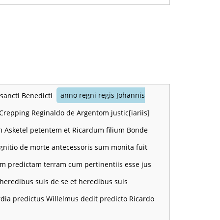
 sancti Benedicti
anno regni regis Johannis
Crepping Reginaldo de Argentom justic[iariis]
ium Asketel petentem et Ricardum filium Bonde
gnitio de morte antecessoris sum monita fuit
tam predictam terram cum pertinentiis esse jus
 heredibus suis de se et heredibus suis
rdia predictus Willelmus dedit predicto Ricardo