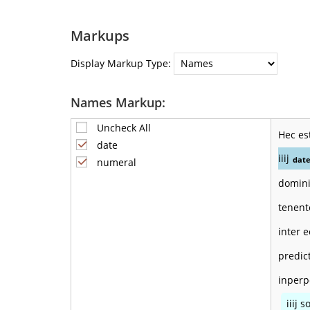
Markups
Display Markup Type:
Names Markup:
Uncheck All
Hec es
date
iiij
dat
numeral
domini
tenen
inter 
predic
inperp
iiij 