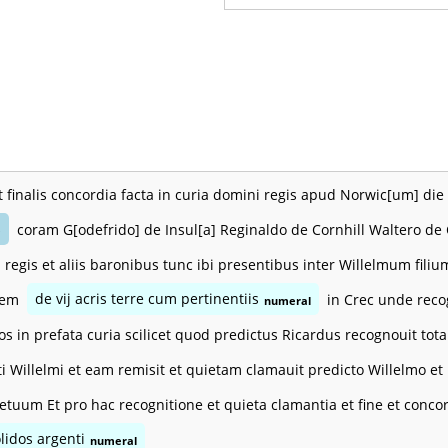
t finalis concordia facta in curia domini regis apud Norwic[um] die
coram G[odefrido] de Insul[a] Reginaldo de Cornhill Waltero de 
e
 regis et aliis baronibus tunc ibi presentibus inter Willelmum fil
tem
de vij acris terre cum pertinentiis
in Crec unde reco
numeral
eos in prefata curia scilicet quod predictus Ricardus recognouit to
ti Willelmi et eam remisit et quietam clamauit predicto Willelmo et
etuum Et pro hac recognitione et quieta clamantia et fine et conco
solidos argenti
numeral