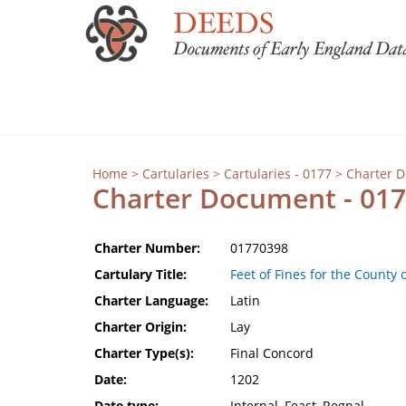
Home
>
Cartularies
>
Cartularies - 0177
> Charter 
Charter Document - 01
Charter Number:
01770398
Cartulary Title:
Feet of Fines for the County 
Charter Language:
Latin
Charter Origin:
Lay
Charter Type(s):
Final Concord
Date:
1202
Date type:
Internal, Feast, Regnal