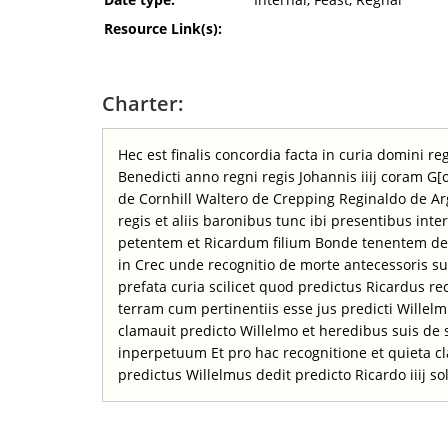
Resource Link(s):
Charter:
Hec est finalis concordia facta in curia domini r
Benedicti anno regni regis Johannis iiij coram G[
de Cornhill Waltero de Crepping Reginaldo de Arg
regis et aliis baronibus tunc ibi presentibus inte
petentem et Ricardum filium Bonde tenentem de v
in Crec unde recognitio de morte antecessoris su
prefata curia scilicet quod predictus Ricardus r
terram cum pertinentiis esse jus predicti Willelm
clamauit predicto Willelmo et heredibus suis de 
inperpetuum Et pro hac recognitione et quieta cl
predictus Willelmus dedit predicto Ricardo iiij so