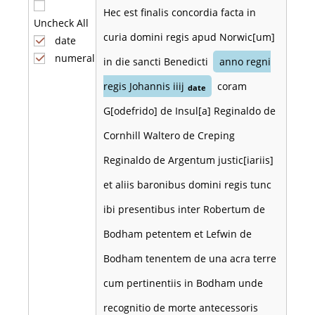
Hec est finalis concordia facta in
Uncheck All
curia domini regis apud Norwic[um]
date
numeral
in die sancti Benedicti
anno regni
regis Johannis iiij
coram
date
G[odefrido] de Insul[a] Reginaldo de
Cornhill Waltero de Creping
Reginaldo de Argentum justic[iariis]
et aliis baronibus domini regis tunc
ibi presentibus inter Robertum de
Bodham petentem et Lefwin de
Bodham tenentem de una acra terre
cum pertinentiis in Bodham unde
recognitio de morte antecessoris