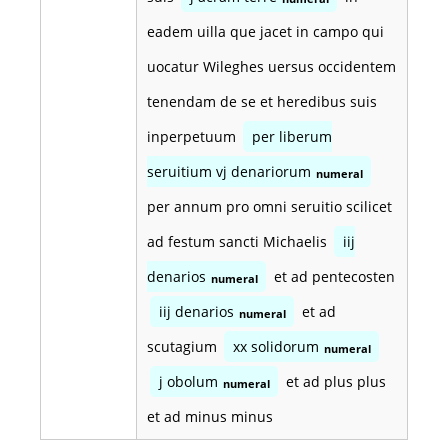
eadem uilla que jacet in campo qui
uocatur Wileghes uersus occidentem
tenendam de se et heredibus suis
inperpetuum
per liberum
seruitium vj denariorum
numeral
per annum pro omni seruitio scilicet
ad festum sancti Michaelis
iij
denarios
et ad pentecosten
numeral
iij denarios
et ad
numeral
scutagium
xx solidorum
numeral
j obolum
et ad plus plus
numeral
et ad minus minus