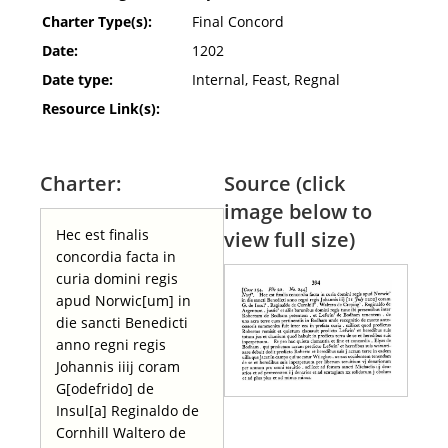
Charter Type(s):
Final Concord
Date:
1202
Date type:
Internal, Feast, Regnal
Resource Link(s):
Charter:
Source (click
image below to
Hec est finalis
view full size)
concordia facta in
curia domini regis
apud Norwic[um] in
die sancti Benedicti
anno regni regis
Johannis iiij coram
G[odefrido] de
Insul[a] Reginaldo de
Cornhill Waltero de