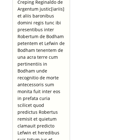
Creping Reginaldo de
Argentum justic[iariis]
et aliis baronibus
domini regis tunc ibi
presentibus inter
Robertum de Bodham
petentem et Lefwin de
Bodham tenentem de
una acra terre cum
pertinentiis in
Bodham unde
recognitio de morte
antecessoris sum
monita fuit inter eos
in prefata curia
scilicet quod
predictus Robertus
remisit et quietum
clamauit predicto
Lefwin et heredibus
suis totum jus et