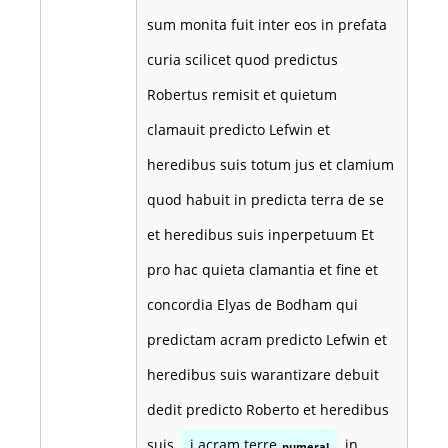
sum monita fuit inter eos in prefata
curia scilicet quod predictus
Robertus remisit et quietum
clamauit predicto Lefwin et
heredibus suis totum jus et clamium
quod habuit in predicta terra de se
et heredibus suis inperpetuum Et
pro hac quieta clamantia et fine et
concordia Elyas de Bodham qui
predictam acram predicto Lefwin et
heredibus suis warantizare debuit
dedit predicto Roberto et heredibus
suis
j acram terre
in
numeral