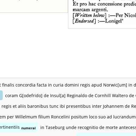
t finalis concordia facta in curia domini regis apud Norwic[um] in 
coram G[odefrido] de Insul[a] Reginaldo de Cornhill Waltero de 
e
 regis et aliis baronibus tunc ibi presentibus inter Johannem de R
em per Willelmum filium Roncelini positum loco suo ad lucrand
rtinentiis
in Taseburg unde recognitio de morte antecesso
numeral