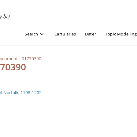
Search
Cartularies
Dater
Topic Modelling
Document - 01770390
770390
of Norfolk, 1198-1202