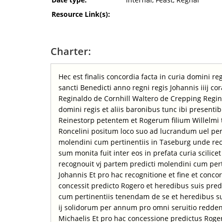
Resource Link(s):
Charter:
Hec est finalis concordia facta in curia domini r
sancti Benedicti anno regni regis Johannis iiij co
Reginaldo de Cornhill Waltero de Crepping Regina
domini regis et aliis baronibus tunc ibi present
Reinestorp petentem et Rogerum filium Willelmi
Roncelini positum loco suo ad lucrandum uel pe
molendini cum pertinentiis in Taseburg unde rec
sum monita fuit inter eos in prefata curia scilic
recognouit vj partem predicti molendini cum perti
Johannis Et pro hac recognitione et fine et conc
concessit predicto Rogero et heredibus suis pre
cum pertinentiis tenendam de se et heredibus s
ij solidorum per annum pro omni seruitio redde
Michaelis Et pro hac concessione predictus Roge