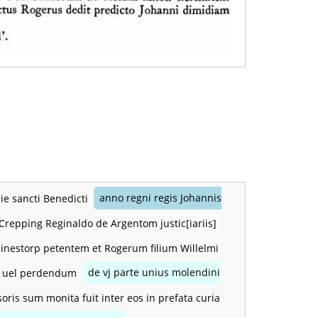
die sancti Benedicti
anno regni regis Johannis
Crepping Reginaldo de Argentom justic[iariis]
einestorp petentem et Rogerum filium Willelmi
um uel perdendum
de vj parte unius molendini
ris sum monita fuit inter eos in prefata curia