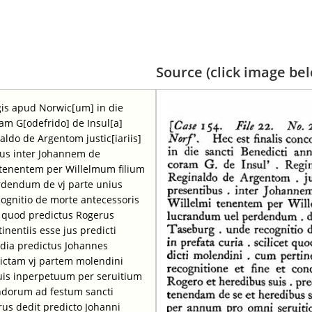
Source (click image belo
egis apud Norwic[um] in die
ram G[odefrido] de Insul[a]
ldo de Argentom justic[iariis]
ibus inter Johannem de
 tenentem per Willelmum filium
rdendum de vj parte unius
ognitio de morte antecessoris
et quod predictus Rogerus
nentiis esse jus predicti
ordia predictus Johannes
dictam vj partem molendini
uis inperpetuum per seruitium
ndorum ad festum sancti
rus dedit predicto Johanni