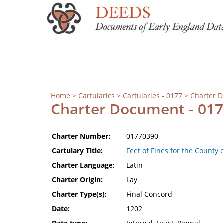
Home
>
Cartularies
>
Cartularies - 0177
> Charter 
Charter Document - 01
Charter Number:
01770390
Cartulary Title:
Feet of Fines for the County 
Charter Language:
Latin
Charter Origin:
Lay
Charter Type(s):
Final Concord
Date:
1202
Date type:
Internal, Feast, Regnal