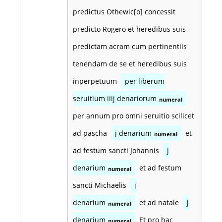
predictus Othewic[o] concessit
predicto Rogero et heredibus suis
predictam acram cum pertinentiis
tenendam de se et heredibus suis
inperpetuum
per liberum
seruitium iiij denariorum
numeral
per annum pro omni seruitio scilicet
ad pascha
j denarium
et
numeral
ad festum sancti Johannis
j
denarium
et ad festum
numeral
sancti Michaelis
j
denarium
et ad natale
j
numeral
denarium
Et pro hac
numeral