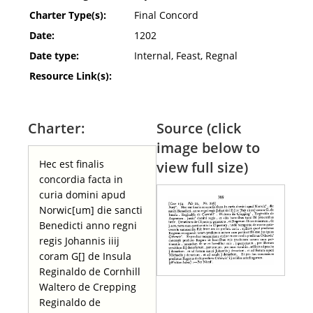
Charter Type(s):
Final Concord
Date:
1202
Date type:
Internal, Feast, Regnal
Resource Link(s):
Charter:
Source (click
image below to
Hec est finalis
view full size)
concordia facta in
curia domini apud
Norwic[um] die sancti
Benedicti anno regni
regis Johannis iiij
coram G[] de Insula
Reginaldo de Cornhill
Waltero de Crepping
Reginaldo de