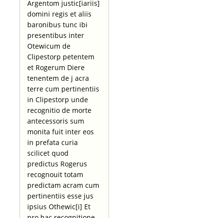
Argentom justic[iariis]
domini regis et aliis
baronibus tunc ibi
presentibus inter
Otewicum de
Clipestorp petentem
et Rogerum Diere
tenentem de j acra
terre cum pertinentiis
in Clipestorp unde
recognitio de morte
antecessoris sum
monita fuit inter eos
in prefata curia
scilicet quod
predictus Rogerus
recognouit totam
predictam acram cum
pertinentiis esse jus
ipsius Othewic[i] Et
pro hac recognitione