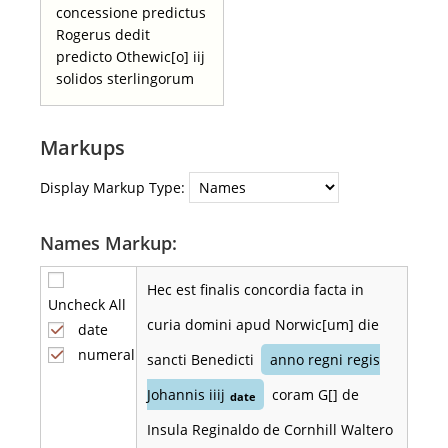
concessione predictus
Rogerus dedit
predicto Othewic[o] iij
solidos sterlingorum
Markups
Display Markup Type:
Names Markup:
Hec est finalis concordia facta in
Uncheck All
curia domini apud Norwic[um] die
date
numeral
sancti Benedicti
anno regni regis
Johannis iiij
coram G[] de
date
Insula Reginaldo de Cornhill Waltero