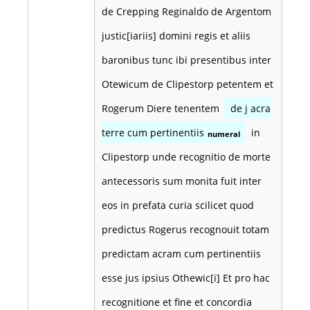
de Crepping Reginaldo de Argentom
justic[iariis] domini regis et aliis
baronibus tunc ibi presentibus inter
Otewicum de Clipestorp petentem et
Rogerum Diere tenentem
de j acra
terre cum pertinentiis
in
numeral
Clipestorp unde recognitio de morte
antecessoris sum monita fuit inter
eos in prefata curia scilicet quod
predictus Rogerus recognouit totam
predictam acram cum pertinentiis
esse jus ipsius Othewic[i] Et pro hac
recognitione et fine et concordia