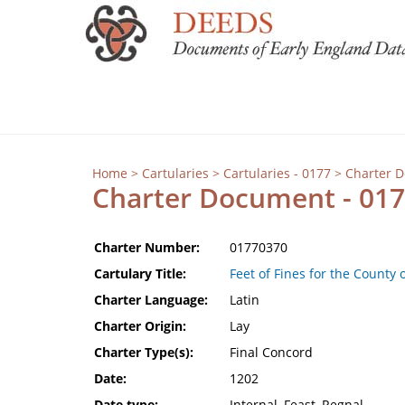
Home
>
Cartularies
>
Cartularies - 0177
> Charter 
Charter Document - 01
Charter Number:
01770370
Cartulary Title:
Feet of Fines for the County 
Charter Language:
Latin
Charter Origin:
Lay
Charter Type(s):
Final Concord
Date:
1202
Date type:
Internal, Feast, Regnal