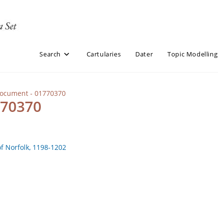
Search
Cartularies
Dater
Topic Modelling
Document - 01770370
770370
of Norfolk, 1198-1202