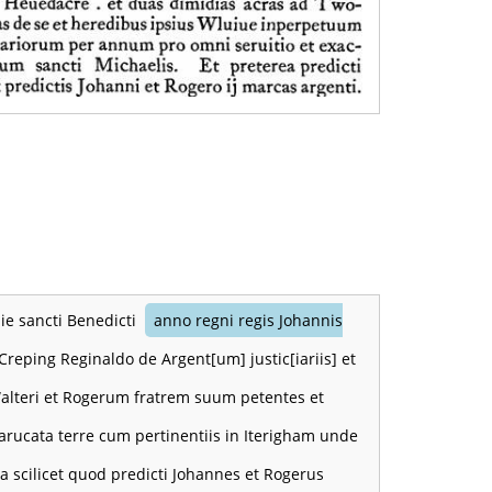
die sancti Benedicti
anno regni regis Johannis
reping Reginaldo de Argent[um] justic[iariis] et
Walteri et Rogerum fratrem suum petentes et
rucata terre cum pertinentiis in Iterigham unde
ia scilicet quod predicti Johannes et Rogerus