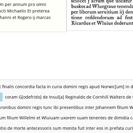
rum per annum pro omni
cti Michaelis Et preterea
ohanni et Rogero ij marcas
t finalis concordia facta in curia domini regis apud Norwic[um] in 
coram G[odefrido] de Insul[a] Reginaldo de Cornhill Waltero de C
e
baronibus domini regis tunc ibi presentibus inter Johannem filium 
um filium Willelmi et Wluiuam uxorem suam tenentes de dimidia ca
itio de morte antecessoris sum monita fuit inter eos in prefata cur