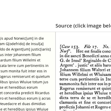
Source (click image belo
egis apud Norwic[um] in die
ram G[odefrido] de Insul[a]
do de Argent[um] justic[iariis]
bus inter Johannem filium
ardum filium Willelmi et
ta terre cum pertinentiis in
sum monita fuit inter eos in
 Rogerus remiserunt et quietum
dibus ipsius Wluiue totum jus
 se et heredibus eorum
et concordia predicti Ricardus
ro et heredibus eorum ij acras
r Heuedacre et duas dimidias
e et heredibus ipsius Wluiue