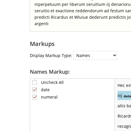
inperpetuum per liberum seruitium iij denario
seruitio et exactione reddendorum ad festum san
predicti Ricardus et Wluiue dederunt predictis J
argenti
Markups
Display Markup Type:
Names Markup:
Uncheck All
Hec es
date
iiij
dat
numeral
aliis 
Ricard
recogn