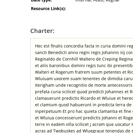
Resource Link(s):
Charter:
Hec est finalis concordia facta in curia domini r
sancti Benedicti anno regni regis Johannis iiij co
Reginaldo de Cornhill Waltero de Creping Reginal
et aliis baronibus domini regis tunc ibi presenti
Walteri et Rogerum fratrem suum petentes et Ric
Wluiuam uxorem suam tenentes de dimidia caruca
Iterigham unde recognitio de morte antecessoris 
prefata curia scilicet quod predicti Johannes et
clamauerunt predictis Ricardo et Wluiue et here
et clamium quod habuerunt in predicta terra de
inperpetuum Et pro hac quieta clamantia et fine 
et Wluiua concesserunt predictis Johanni et Roge
terre in eadem villa scilicet j acram que uocatu
acras ad Twobuskes ad Wluegraue tenendas de s