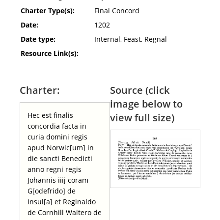
Charter Type(s):
Final Concord
Date:
1202
Date type:
Internal, Feast, Regnal
Resource Link(s):
Charter:
Source (click
image below to
Hec est finalis
view full size)
concordia facta in
curia domini regis
apud Norwic[um] in
die sancti Benedicti
anno regni regis
Johannis iiij coram
G[odefrido] de
Insul[a] et Reginaldo
de Cornhill Waltero de