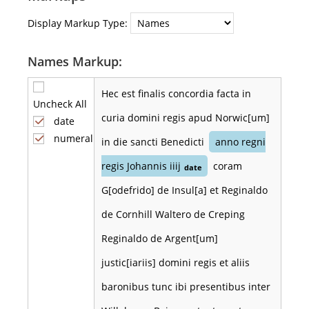
Display Markup Type:
Names Markup:
Hec est finalis concordia facta in
Uncheck All
curia domini regis apud Norwic[um]
date
numeral
in die sancti Benedicti
anno regni
regis Johannis iiij
coram
date
G[odefrido] de Insul[a] et Reginaldo
de Cornhill Waltero de Creping
Reginaldo de Argent[um]
justic[iariis] domini regis et aliis
baronibus tunc ibi presentibus inter