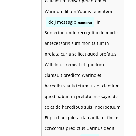
Willelmum Boisar petentem et
Warinum filium Yuonis tenentem
de j messagio
in
numeral
Sumerton unde recognitio de morte
antecessoris sum monita fuit in
prefata curia scilicet quod prefatus
Willelmus remisit et quietum
clamauit predicto Warino et
heredibus suis totum jus et clamium
quod habuit in prefato messagio de
se et de heredibus suis inperpetuum
Et pro hac quieta clamantia et fine et
concordia predictus Uarinus dedit