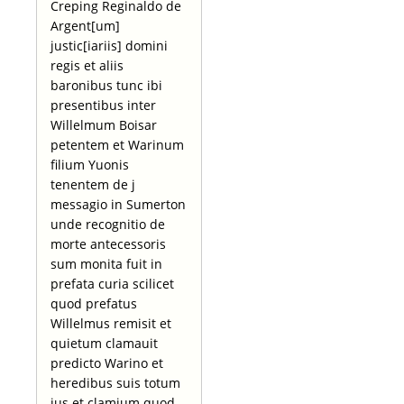
Creping Reginaldo de
Argent[um]
justic[iariis] domini
regis et aliis
baronibus tunc ibi
presentibus inter
Willelmum Boisar
petentem et Warinum
filium Yuonis
tenentem de j
messagio in Sumerton
unde recognitio de
morte antecessoris
sum monita fuit in
prefata curia scilicet
quod prefatus
Willelmus remisit et
quietum clamauit
predicto Warino et
heredibus suis totum
jus et clamium quod