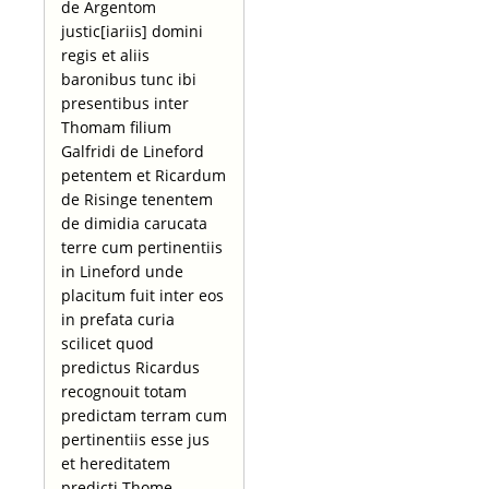
de Argentom
justic[iariis] domini
regis et aliis
baronibus tunc ibi
presentibus inter
Thomam filium
Galfridi de Lineford
petentem et Ricardum
de Risinge tenentem
de dimidia carucata
terre cum pertinentiis
in Lineford unde
placitum fuit inter eos
in prefata curia
scilicet quod
predictus Ricardus
recognouit totam
predictam terram cum
pertinentiis esse jus
et hereditatem
predicti Thome