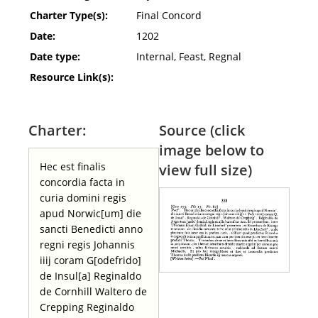
Charter Type(s):
Final Concord
Date:
1202
Date type:
Internal, Feast, Regnal
Resource Link(s):
Charter:
Source (click
image below to
Hec est finalis
view full size)
concordia facta in
curia domini regis
apud Norwic[um] die
sancti Benedicti anno
regni regis Johannis
iiij coram G[odefrido]
de Insul[a] Reginaldo
de Cornhill Waltero de
Crepping Reginaldo