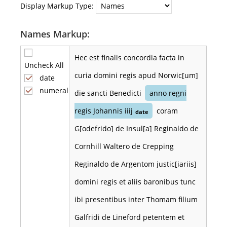
Display Markup Type:
Names Markup:
Hec est finalis concordia facta in
Uncheck All
curia domini regis apud Norwic[um]
date
numeral
die sancti Benedicti
anno regni
regis Johannis iiij
coram
date
G[odefrido] de Insul[a] Reginaldo de
Cornhill Waltero de Crepping
Reginaldo de Argentom justic[iariis]
domini regis et aliis baronibus tunc
ibi presentibus inter Thomam filium
Galfridi de Lineford petentem et