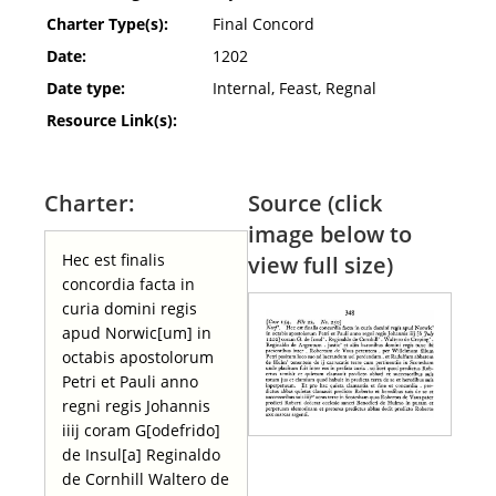
Charter Type(s):
Final Concord
Date:
1202
Date type:
Internal, Feast, Regnal
Resource Link(s):
Charter:
Source (click
image below to
Hec est finalis
view full size)
concordia facta in
curia domini regis
apud Norwic[um] in
octabis apostolorum
Petri et Pauli anno
regni regis Johannis
iiij coram G[odefrido]
de Insul[a] Reginaldo
de Cornhill Waltero de