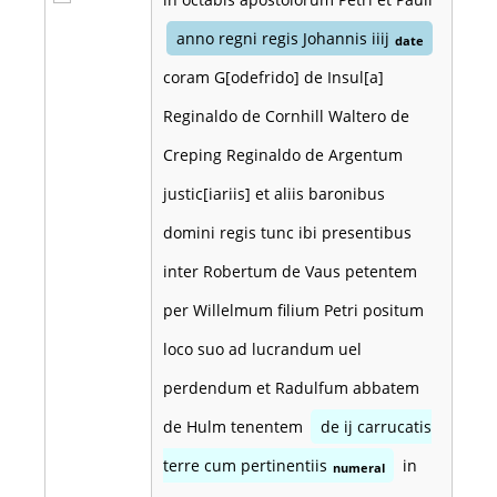
anno regni regis Johannis iiij
date
coram G[odefrido] de Insul[a]
Reginaldo de Cornhill Waltero de
Creping Reginaldo de Argentum
justic[iariis] et aliis baronibus
domini regis tunc ibi presentibus
inter Robertum de Vaus petentem
per Willelmum filium Petri positum
loco suo ad lucrandum uel
perdendum et Radulfum abbatem
de Hulm tenentem
de ij carrucatis
terre cum pertinentiis
in
numeral