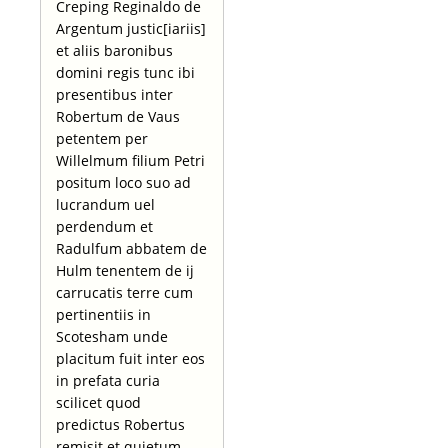
Creping Reginaldo de
Argentum justic[iariis]
et aliis baronibus
domini regis tunc ibi
presentibus inter
Robertum de Vaus
petentem per
Willelmum filium Petri
positum loco suo ad
lucrandum uel
perdendum et
Radulfum abbatem de
Hulm tenentem de ij
carrucatis terre cum
pertinentiis in
Scotesham unde
placitum fuit inter eos
in prefata curia
scilicet quod
predictus Robertus
remisit et quietum