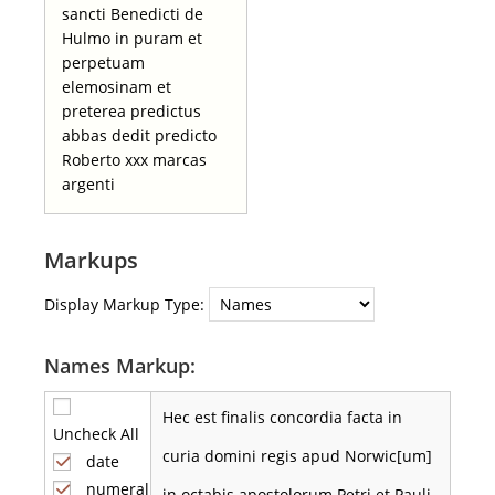
sancti Benedicti de
Hulmo in puram et
perpetuam
elemosinam et
preterea predictus
abbas dedit predicto
Roberto xxx marcas
argenti
Markups
Display Markup Type:
Names Markup:
Hec est finalis concordia facta in
Uncheck All
curia domini regis apud Norwic[um]
date
numeral
in octabis apostolorum Petri et Pauli