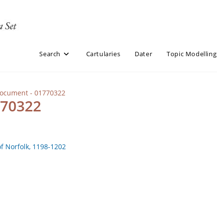
Search
Cartularies
Dater
Topic Modelling
Document - 01770322
770322
of Norfolk, 1198-1202