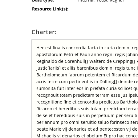
Resource Link(s):
Charter:
Hec est finalis concordia facta in curia domini r
apostolorum Petri et Pauli anno regni regis Johann
Reginaldo de Corenhull[] Waltero de Crepping[]
justic[iariis] et aliis baronibus domini regis tunc
Bartholomeum fabrum petentem et Ricardum de
acris terre cum pertinentiis in Dalling[] deinde 
sumonita fuit inter eos in prefata curia scilicet 
recognouit totam predictam terram esse jus ipsi
recognitione fine et concordia predictus Barthol
Ricardo et heredibus suis totam predictam terr
de se et heredibus suis in perpetuum per seruiti
per annum pro omni seruitio saluo forinseco serui
beate Marie vij denarios et ad pentecosten vij de
Michaelis vj denarios et obolum Et pro hac conc