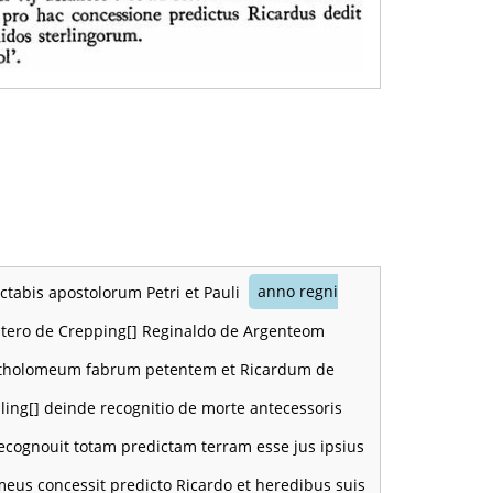
octabis apostolorum Petri et Pauli
anno regni
ltero de Crepping[] Reginaldo de Argenteom
r Bartholomeum fabrum petentem et Ricardum de
ling[] deinde recognitio de morte antecessoris
 recognouit totam predictam terram esse jus ipsius
meus concessit predicto Ricardo et heredibus suis