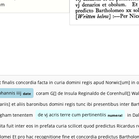
rum
t finalis concordia facta in curia domini regis apud Norwic[um] in 
ohannis iiij
coram G[] de Insula Reginaldo de Corenhull[] Wa
date
[iariis] et aliis baronibus domini regis tunc ibi presentibus inte
ngham tenentem
de vj acris terre cum pertinentiis
in Dal
numeral
ta fuit inter eos in prefata curia scilicet quod predictus Ricardus
lomei Et pro hac recognitione fine et concordia predictus Bartholo