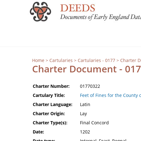
Home
>
Cartularies
>
Cartularies - 0177
> Charter 
Charter Document - 01
Charter Number:
01770322
Cartulary Title:
Feet of Fines for the County 
Charter Language:
Latin
Charter Origin:
Lay
Charter Type(s):
Final Concord
Date:
1202
Date type:
Internal, Feast, Regnal