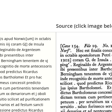
Source (click image belo
egis apud Norwic[um] in octabis
is iiij coram G[] de Insula
 Reginaldo de Argenteom
 ibi presentibus inter
 Berningham tenentem de vj
recognitio de morte antecessoris
quod predictus Ricardus
us Bartholomei Et pro hac
omeus concessit predicto
am cum pertinentiis tenendam
um xx denariorum et j oboli
tio scilicet ad purificationem
narios et ad festum sancti
essione predictus Ricardus