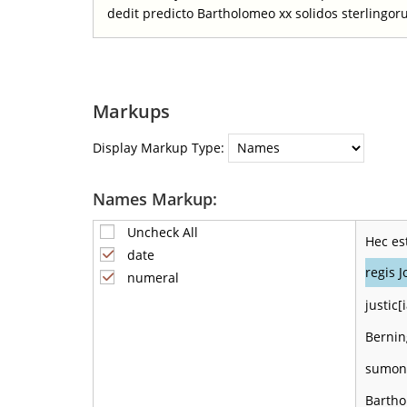
dedit predicto Bartholomeo xx solidos sterlingo
Markups
Display Markup Type:
Names Markup:
Uncheck All
Hec es
date
regis J
numeral
justic
Berni
sumoni
Bartho