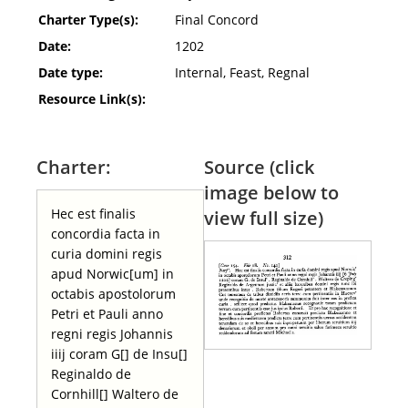
Charter Type(s):
Final Concord
Date:
1202
Date type:
Internal, Feast, Regnal
Resource Link(s):
Charter:
Source (click
image below to
Hec est finalis
view full size)
concordia facta in
curia domini regis
apud Norwic[um] in
octabis apostolorum
Petri et Pauli anno
regni regis Johannis
iiij coram G[] de Insu[]
Reginaldo de
Cornhill[] Waltero de