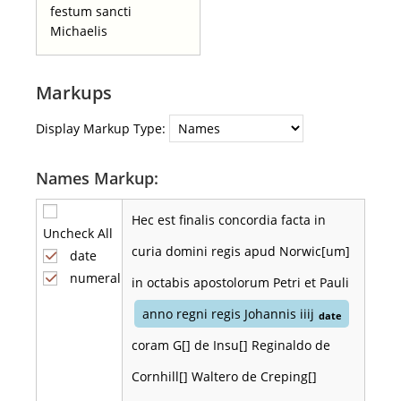
festum sancti
Michaelis
Markups
Display Markup Type:
Names Markup:
Hec est finalis concordia facta in
Uncheck All
curia domini regis apud Norwic[um]
date
numeral
in octabis apostolorum Petri et Pauli
anno regni regis Johannis iiij
date
coram G[] de Insu[] Reginaldo de
Cornhill[] Waltero de Creping[]