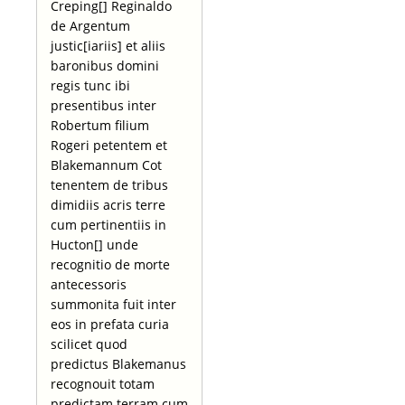
Creping[] Reginaldo
de Argentum
justic[iariis] et aliis
baronibus domini
regis tunc ibi
presentibus inter
Robertum filium
Rogeri petentem et
Blakemannum Cot
tenentem de tribus
dimidiis acris terre
cum pertinentiis in
Hucton[] unde
recognitio de morte
antecessoris
summonita fuit inter
eos in prefata curia
scilicet quod
predictus Blakemanus
recognouit totam
predictam terram cum