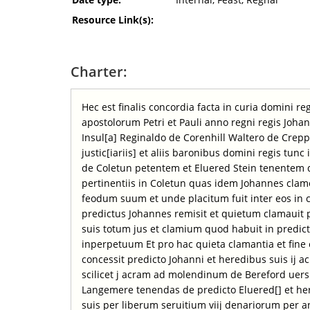
Resource Link(s):
Charter:
Hec est finalis concordia facta in curia domini r
apostolorum Petri et Pauli anno regni regis Johan
Insul[a] Reginaldo de Corenhill Waltero de Crep
justic[iariis] et aliis baronibus domini regis tun
de Coletun petentem et Eluered Stein tenentem d
pertinentiis in Coletun quas idem Johannes clam
feodum suum et unde placitum fuit inter eos in c
predictus Johannes remisit et quietum clamauit 
suis totum jus et clamium quod habuit in predict
inperpetuum Et pro hac quieta clamantia et fine 
concessit predicto Johanni et heredibus suis ij a
scilicet j acram ad molendinum de Bereford uers
Langemere tenendas de predicto Eluered[] et her
suis per liberum seruitium viij denariorum per a