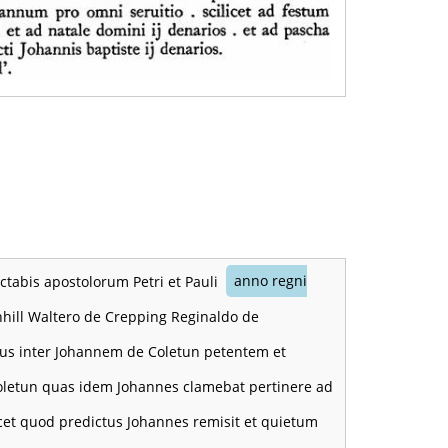
octabis apostolorum Petri et Pauli
anno regni
hill Waltero de Crepping Reginaldo de
tibus inter Johannem de Coletun petentem et
oletun quas idem Johannes clamebat pertinere ad
icet quod predictus Johannes remisit et quietum