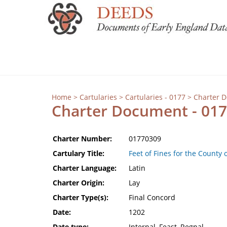
Home
>
Cartularies
>
Cartularies - 0177
> Charter 
Charter Document - 01
Charter Number:
01770309
Cartulary Title:
Feet of Fines for the County 
Charter Language:
Latin
Charter Origin:
Lay
Charter Type(s):
Final Concord
Date:
1202
Date type:
Internal, Feast, Regnal