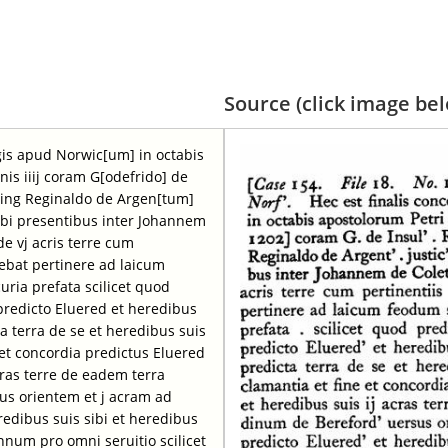
Source (click image belo
egis apud Norwic[um] in octabis
nis iiij coram G[odefrido] de
ping Reginaldo de Argen[tum]
c ibi presentibus inter Johannem
e vj acris terre cum
ebat pertinere ad laicum
uria prefata scilicet quod
predicto Eluered et heredibus
a terra de se et heredibus suis
et concordia predictus Eluered
cras terre de eadem terra
us orientem et j acram ad
edibus suis sibi et heredibus
nnum pro omni seruitio scilicet