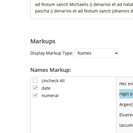
ad festum sancti Michaelis ij denarios et ad nata
pascha ij denarios et ad festum sancti Johannis b
Markups
Display Markup Type:
Names Markup:
Uncheck All
Hec es
date
regis J
numeral
Argen[
Eluere
laicum