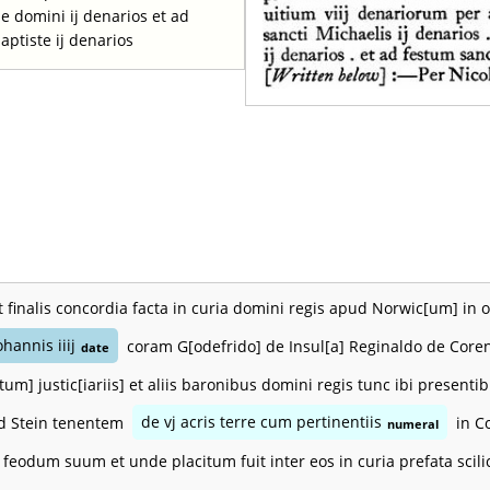
le domini ij denarios et ad
aptiste ij denarios
t finalis concordia facta in curia domini regis apud Norwic[um] in 
ohannis iiij
coram G[odefrido] de Insul[a] Reginaldo de Coren
date
tum] justic[iariis] et aliis baronibus domini regis tunc ibi presen
d Stein tenentem
de vj acris terre cum pertinentiis
in C
numeral
 feodum suum et unde placitum fuit inter eos in curia prefata scil