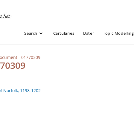
Search
Cartularies
Dater
Topic Modelling
Document - 01770309
770309
of Norfolk, 1198-1202