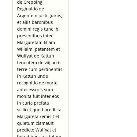
de Crepping
Reginaldo de
Argentem justic[iariis]
et aliis baronibus
domini regis tunc ibi
presentibus inter
Margaretam filiam
Willelmi petentem et
Wulfyat de Kattun
tenentem de viij acris
terre cum pertinentiis
in Kattun unde
recognitio de morte
antecessoris sum
monita fuit inter eos
in curia prefata
scilicet quod predicta
Margareta remisit et
quietum clamauit
predicto Wulfyat et
heredibus suis totum