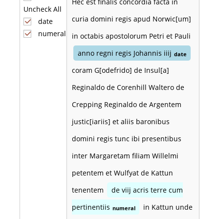
Hec est finalis concordia facta in
Uncheck All
curia domini regis apud Norwic[um]
date
numeral
in octabis apostolorum Petri et Pauli
anno regni regis Johannis iiij
date
coram G[odefrido] de Insul[a]
Reginaldo de Corenhill Waltero de
Crepping Reginaldo de Argentem
justic[iariis] et aliis baronibus
domini regis tunc ibi presentibus
inter Margaretam filiam Willelmi
petentem et Wulfyat de Kattun
tenentem
de viij acris terre cum
pertinentiis
in Kattun unde
numeral