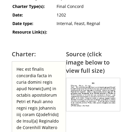
Charter Type(s):
Final Concord
Date:
1202
Date type:
Internal, Feast, Regnal
Resource Link(s):
Charter:
Source (click
image below to
Hec est finalis
view full size)
concordia facta in
curia domini regis
apud Norwic[um] in
octabis apostolorum
Petri et Pauli anno
regni regis Johannis
iiij coram G[odefrido]
de Insul[a] Reginaldo
de Corenhill Waltero