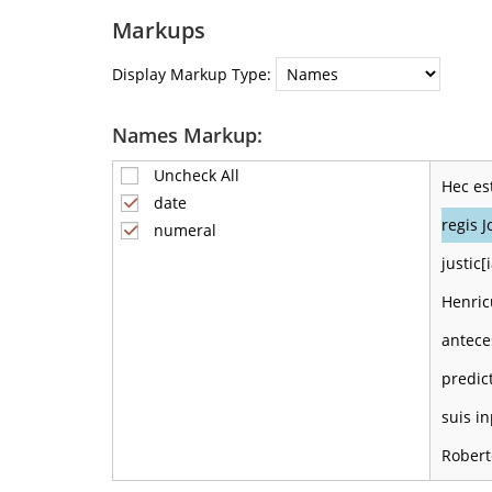
Markups
Display Markup Type:
Names Markup:
Uncheck All
Hec es
date
regis J
numeral
justic
Henric
antece
predic
suis i
Rober