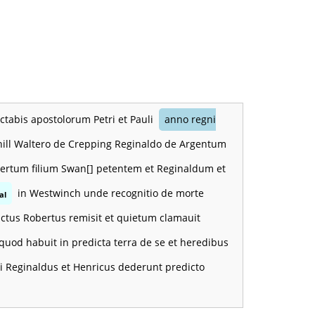
octabis apostolorum Petri et Pauli
anno regni
hill Waltero de Crepping Reginaldo de Argentum
 Robertum filium Swan[] petentem et Reginaldum et
in Westwinch unde recognitio de morte
al
dictus Robertus remisit et quietum clamauit
quod habuit in predicta terra de se et heredibus
ti Reginaldus et Henricus dederunt predicto