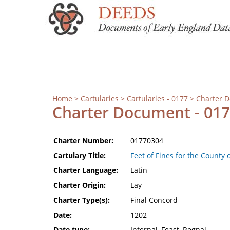
Home
>
Cartularies
>
Cartularies - 0177
> Charter 
Charter Document - 01
Charter Number:
01770304
Cartulary Title:
Feet of Fines for the County 
Charter Language:
Latin
Charter Origin:
Lay
Charter Type(s):
Final Concord
Date:
1202
Date type:
Internal, Feast, Regnal