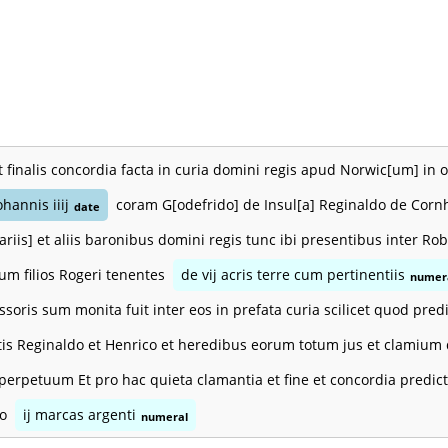
t finalis concordia facta in curia domini regis apud Norwic[um] in 
ohannis iiij
coram G[odefrido] de Insul[a] Reginaldo de Corn
date
[iariis] et aliis baronibus domini regis tunc ibi presentibus inter
um filios Rogeri tenentes
de vij acris terre cum pertinentiis
numer
ssoris sum monita fuit inter eos in prefata curia scilicet quod pre
tis Reginaldo et Henrico et heredibus eorum totum jus et clamium 
nperpetuum Et pro hac quieta clamantia et fine et concordia predic
to
ij marcas argenti
numeral