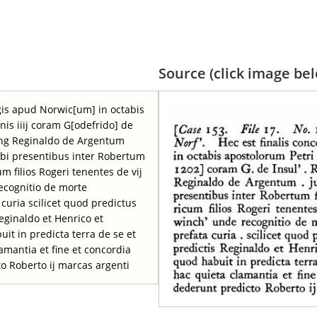
Source (click image belo
egis apud Norwic[um] in octabis
nis iiij coram G[odefrido] de
ping Reginaldo de Argentum
c ibi presentibus inter Robertum
 filios Rogeri tenentes de vij
ecognitio de morte
 curia scilicet quod predictus
eginaldo et Henrico et
t in predicta terra de se et
mantia et fine et concordia
o Roberto ij marcas argenti