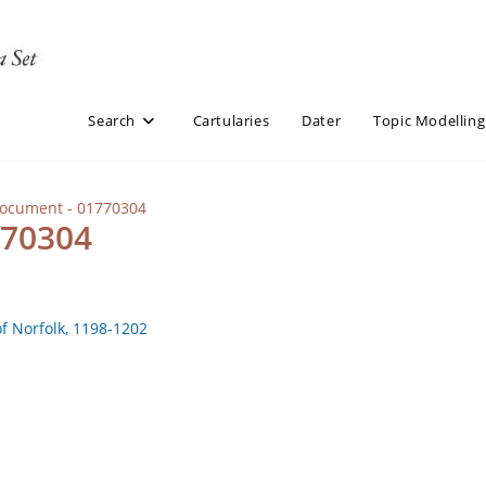
Search
Cartularies
Dater
Topic Modelling
Document - 01770304
770304
of Norfolk, 1198-1202