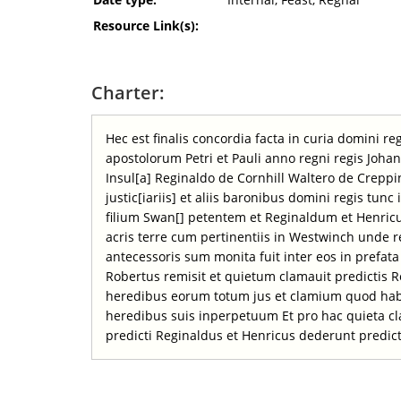
Resource Link(s):
Charter:
Hec est finalis concordia facta in curia domini r
apostolorum Petri et Pauli anno regni regis Johan
Insul[a] Reginaldo de Cornhill Waltero de Crep
justic[iariis] et aliis baronibus domini regis tun
filium Swan[] petentem et Reginaldum et Henricum
acris terre cum pertinentiis in Westwinch unde r
antecessoris sum monita fuit inter eos in prefata
Robertus remisit et quietum clamauit predictis R
heredibus eorum totum jus et clamium quod habui
heredibus suis inperpetuum Et pro hac quieta cla
predicti Reginaldus et Henricus dederunt predict