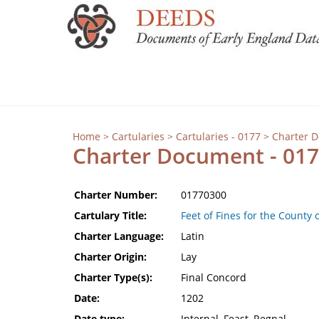
Home
>
Cartularies
>
Cartularies - 0177
> Charter 
Charter Document - 01
Charter Number:
01770300
Cartulary Title:
Feet of Fines for the County 
Charter Language:
Latin
Charter Origin:
Lay
Charter Type(s):
Final Concord
Date:
1202
Date type:
Internal, Feast, Regnal