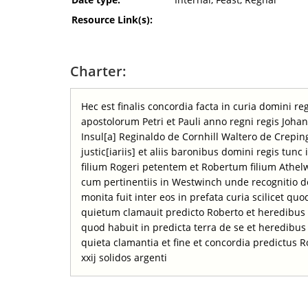
Resource Link(s):
Charter:
Hec est finalis concordia facta in curia domini r
apostolorum Petri et Pauli anno regni regis Johan
Insul[a] Reginaldo de Cornhill Waltero de Crepi
justic[iariis] et aliis baronibus domini regis tun
filium Rogeri petentem et Robertum filium Athelw
cum pertinentiis in Westwinch unde recognitio 
monita fuit inter eos in prefata curia scilicet qu
quietum clamauit predicto Roberto et heredibus 
quod habuit in predicta terra de se et heredibu
quieta clamantia et fine et concordia predictus 
xxij solidos argenti