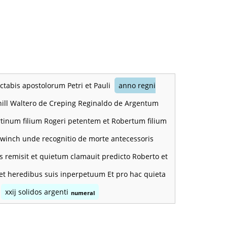
octabis apostolorum Petri et Pauli
anno regni
hill Waltero de Creping Reginaldo de Argentum
Martinum filium Rogeri petentem et Robertum filium
winch unde recognitio de morte antecessoris
us remisit et quietum clamauit predicto Roberto et
 et heredibus suis inperpetuum Et pro hac quieta
xxij solidos argenti
numeral