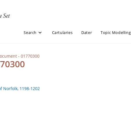
Search
Cartularies
Dater
Topic Modelling
Document - 01770300
770300
of Norfolk, 1198-1202