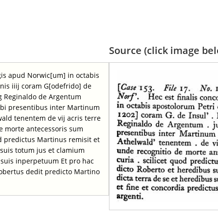
Source (click image belo
egis apud Norwic[um] in octabis
nis iiij coram G[odefrido] de
ng Reginaldo de Argentum
c ibi presentibus inter Martinum
ald tenentem de vij acris terre
de morte antecessoris sum
od predictus Martinus remisit et
suis totum jus et clamium
s suis inperpetuum Et pro hac
Robertus dedit predicto Martino