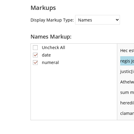
Markups
Display Markup Type:
Names Markup:
Uncheck All
Hec es
date
regis J
numeral
justic
Athel
sum mo
heredi
claman