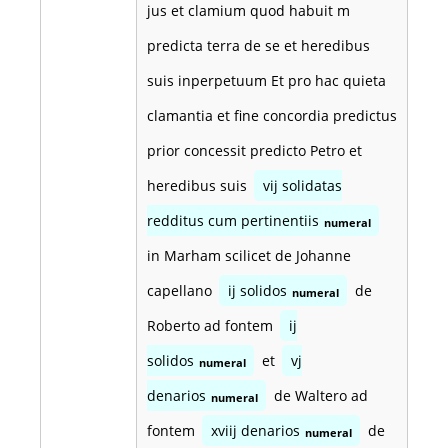
jus et clamium quod habuit m
predicta terra de se et heredibus
suis inperpetuum Et pro hac quieta
clamantia et fine concordia predictus
prior concessit predicto Petro et
heredibus suis
vij solidatas
redditus cum pertinentiis
numeral
in Marham scilicet de Johanne
capellano
ij solidos
de
numeral
Roberto ad fontem
ij
solidos
et
vj
numeral
denarios
de Waltero ad
numeral
fontem
xviij denarios
de
numeral