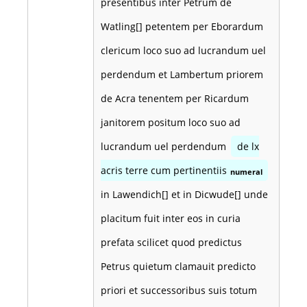
presentibus inter Petrum de
Watling[] petentem per Eborardum
clericum loco suo ad lucrandum uel
perdendum et Lambertum priorem
de Acra tenentem per Ricardum
janitorem positum loco suo ad
lucrandum uel perdendum
de lx
acris terre cum pertinentiis
numeral
in Lawendich[] et in Dicwude[] unde
placitum fuit inter eos in curia
prefata scilicet quod predictus
Petrus quietum clamauit predicto
priori et successoribus suis totum