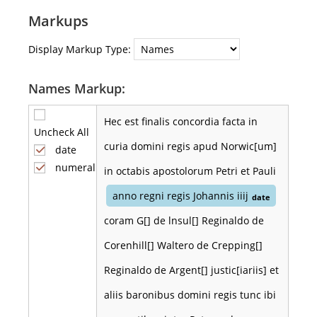
Markups
Display Markup Type:
Names Markup:
Hec est finalis concordia facta in
Uncheck All
curia domini regis apud Norwic[um]
date
numeral
in octabis apostolorum Petri et Pauli
anno regni regis Johannis iiij
date
coram G[] de lnsul[] Reginaldo de
Corenhill[] Waltero de Crepping[]
Reginaldo de Argent[] justic[iariis] et
aliis baronibus domini regis tunc ibi