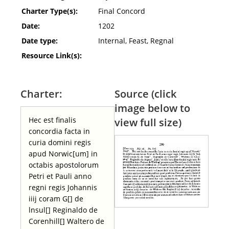
Charter Type(s):
Final Concord
Date:
1202
Date type:
Internal, Feast, Regnal
Resource Link(s):
Charter:
Source (click
image below to
Hec est finalis
view full size)
concordia facta in
curia domini regis
apud Norwic[um] in
octabis apostolorum
Petri et Pauli anno
regni regis Johannis
iiij coram G[] de
lnsul[] Reginaldo de
Corenhill[] Waltero de