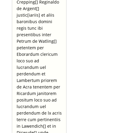
Crepping[] Reginaldo
de Argent[]
justic[iariis] et aliis
baronibus domini
regis tunc ibi
presentibus inter
Petrum de Watling[]
petentem per
Eborardum clericum
loco suo ad
lucrandum uel
perdendum et
Lambertum priorem
de Acra tenentem per
Ricardum janitorem
positum loco suo ad
lucrandum uel
perdendum de lx acris
terre cum pertinentiis
in Lawendich[] et in
Dicwude[] unde