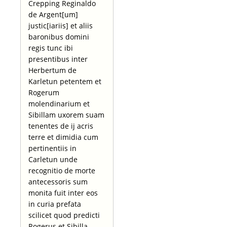
Crepping Reginaldo
de Argent[um]
justic[iariis] et aliis
baronibus domini
regis tunc ibi
presentibus inter
Herbertum de
Karletun petentem et
Rogerum
molendinarium et
Sibillam uxorem suam
tenentes de ij acris
terre et dimidia cum
pertinentiis in
Carletun unde
recognitio de morte
antecessoris sum
monita fuit inter eos
in curia prefata
scilicet quod predicti
Rogerus et Sibilla