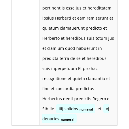
pertinentiis esse jus et hereditatem
ipsius Herberti et eam remiserunt et
quietum clamauerunt predicto et
Herberto et heredibus suis totum jus
et clamium quod habuerunt in
predicta terra de se et heredibus
suis inperpetuum Et pro hac
recognitione et quieta clamantia et
fine et concordia predictus
Herbertus dedit predictis Rogero et
Sibille
iiij solidos
et
vj
numeral
denarios
numeral