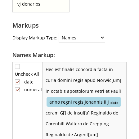
vj denarios
Markups
Display Markup Type:
Names Markup:
Hec est finalis concordia facta in
Uncheck All
curia domini regis apud Norwic[um]
date
numeral
in octabis apostolorum Petri et Pauli
anno regni regis Johannis iiij
date
coram G[] de Insul[a] Reginaldo de
Corenhill Waltero de Crepping
Reginaldo de Argent[um]