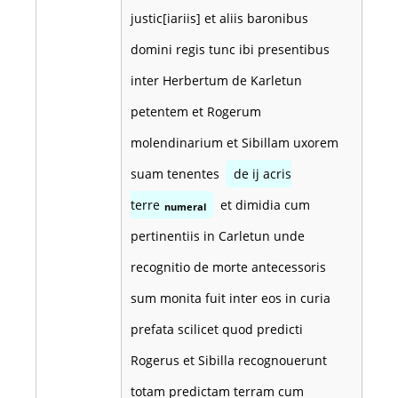
justic[iariis] et aliis baronibus
domini regis tunc ibi presentibus
inter Herbertum de Karletun
petentem et Rogerum
molendinarium et Sibillam uxorem
suam tenentes
de ij acris
terre
et dimidia cum
numeral
pertinentiis in Carletun unde
recognitio de morte antecessoris
sum monita fuit inter eos in curia
prefata scilicet quod predicti
Rogerus et Sibilla recognouerunt
totam predictam terram cum