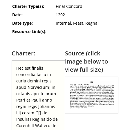
Charter Type(s):
Final Concord
Date:
1202
Date type:
Internal, Feast, Regnal
Resource Link(s):
Charter:
Source (click
image below to
Hec est finalis
view full size)
concordia facta in
curia domini regis
apud Norwic[um] in
octabis apostolorum
Petri et Pauli anno
regni regis Johannis
iiij coram G[] de
Insul[a] Reginaldo de
Corenhill Waltero de