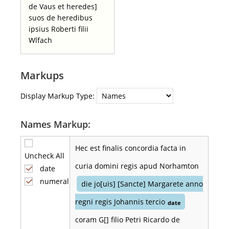
de Vaus et heredes]
suos de heredibus
ipsius Roberti filii
Wlfach
Markups
Display Markup Type:
Names Markup:
Hec est finalis concordia facta in
Uncheck All
curia domini regis apud Norhamton
date
numeral
die jo[uis] [Sancte] Margarete anno
regni regis Johannis tercio
date
coram G[] filio Petri Ricardo de