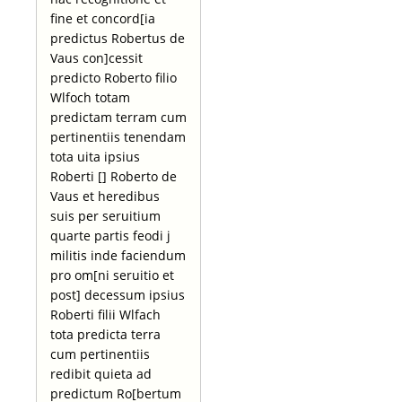
fine et concord[ia
predictus Robertus de
Vaus con]cessit
predicto Roberto filio
Wlfoch totam
predictam terram cum
pertinentiis tenendam
tota uita ipsius
Roberti [] Roberto de
Vaus et heredibus
suis per seruitium
quarte partis feodi j
militis inde faciendum
pro om[ni seruitio et
post] decessum ipsius
Roberti filii Wlfach
tota predicta terra
cum pertinentiis
redibit quieta ad
predictum Ro[bertum