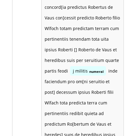
concord[ia predictus Robertus de
Vaus con]cessit predicto Roberto filio
Wlfoch totam predictam terram cum
pertinentiis tenendam tota uita
ipsius Roberti [] Roberto de Vaus et
heredibus suis per seruitium quarte
partis feodi
j militis
inde
numeral
faciendum pro om[ni seruitio et
post] decessum ipsius Roberti filii
Wlfach tota predicta terra cum
pertinentiis redibit quieta ad
predictum Ro[bertum de Vaus et
heredes] suos de heredibus ipsius