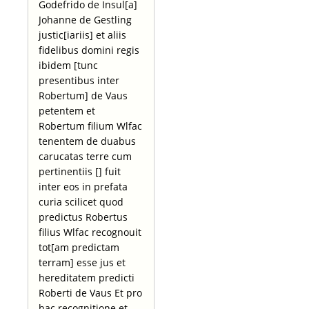
Godefrido de Insul[a]
Johanne de Gestling
justic[iariis] et aliis
fidelibus domini regis
ibidem [tunc
presentibus inter
Robertum] de Vaus
petentem et
Robertum filium Wlfac
tenentem de duabus
carucatas terre cum
pertinentiis [] fuit
inter eos in prefata
curia scilicet quod
predictus Robertus
filius Wlfac recognouit
tot[am predictam
terram] esse jus et
hereditatem predicti
Roberti de Vaus Et pro
hac recognitione et