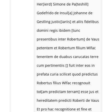
Her[ierd] Simone de Pa[teshill]
Godefrido de Insul[a] Johanne de
Gestling justic[iariis] et aliis fidelibus
domini regis ibidem [tunc
presentibus inter Robertum] de Vaus
petentem et Robertum filium Wlfac
tenentem de duabus carucatas terre
cum pertinentiis [] fuit inter eos in
prefata curia scilicet quod predictus
Robertus filius Wlfac recognouit
tot[am predictam terram] esse jus et
hereditatem predicti Roberti de Vaus
Et pro hac recognitione et fine et