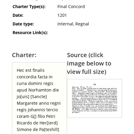
Charter Type(s):
Final Concord
Date:
1201
Date type:
Internal, Regnal
Resource Link(s):
Charter:
Source (click
image below to
Hec est finalis
view full size)
concordia facta in
curia domini regis
apud Norhamton die
jo[uis] [Sancte]
Margarete anno regni
regis Johannis tercio
coram G[] filio Petri
Ricardo de Her[ierd]
Simone de Pa[teshill]