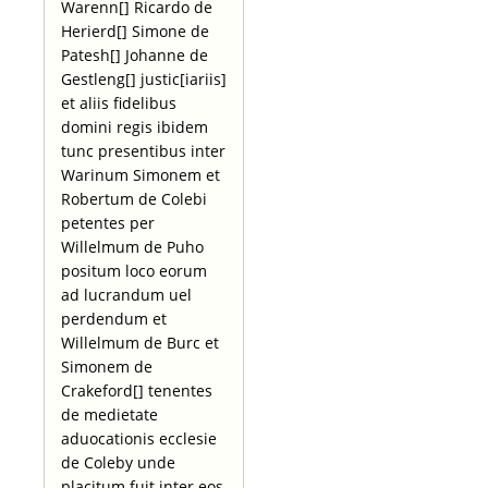
Warenn[] Ricardo de
Herierd[] Simone de
Patesh[] Johanne de
Gestleng[] justic[iariis]
et aliis fidelibus
domini regis ibidem
tunc presentibus inter
Warinum Simonem et
Robertum de Colebi
petentes per
Willelmum de Puho
positum loco eorum
ad lucrandum uel
perdendum et
Willelmum de Burc et
Simonem de
Crakeford[] tenentes
de medietate
aduocationis ecclesie
de Coleby unde
placitum fuit inter eos