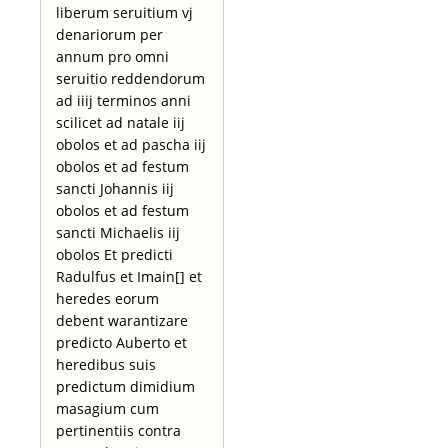
liberum seruitium vj
denariorum per
annum pro omni
seruitio reddendorum
ad iiij terminos anni
scilicet ad natale iij
obolos et ad pascha iij
obolos et ad festum
sancti Johannis iij
obolos et ad festum
sancti Michaelis iij
obolos Et predicti
Radulfus et Imain[] et
heredes eorum
debent warantizare
predicto Auberto et
heredibus suis
predictum dimidium
masagium cum
pertinentiis contra