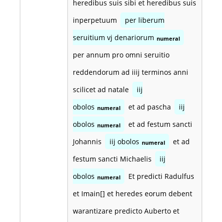
heredibus suis sibi et heredibus suis
inperpetuum
per liberum
seruitium vj denariorum
numeral
per annum pro omni seruitio
reddendorum ad iiij terminos anni
scilicet ad natale
iij
obolos
et ad pascha
iij
numeral
obolos
et ad festum sancti
numeral
Johannis
iij obolos
et ad
numeral
festum sancti Michaelis
iij
obolos
Et predicti Radulfus
numeral
et Imain[] et heredes eorum debent
warantizare predicto Auberto et