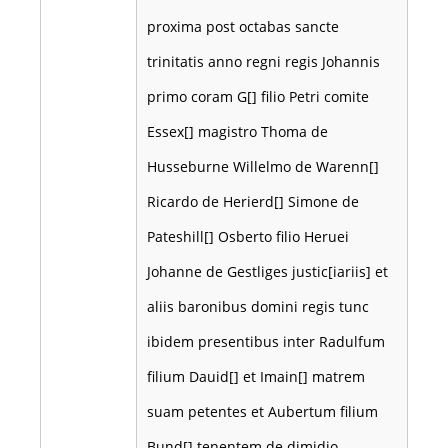
proxima post octabas sancte
trinitatis anno regni regis Johannis
primo coram G[] filio Petri comite
Essex[] magistro Thoma de
Husseburne Willelmo de Warenn[]
Ricardo de Herierd[] Simone de
Pateshill[] Osberto filio Heruei
Johanne de Gestliges justic[iariis] et
aliis baronibus domini regis tunc
ibidem presentibus inter Radulfum
filium Dauid[] et Imain[] matrem
suam petentes et Aubertum filium
Bund[] tenentem de dimidio