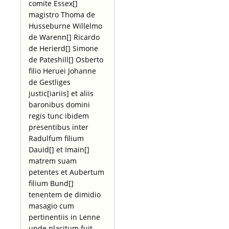
comite Essex[]
magistro Thoma de
Husseburne Willelmo
de Warenn[] Ricardo
de Herierd[] Simone
de Pateshill[] Osberto
filio Heruei Johanne
de Gestliges
justic[iariis] et aliis
baronibus domini
regis tunc ibidem
presentibus inter
Radulfum filium
Dauid[] et Imain[]
matrem suam
petentes et Aubertum
filium Bund[]
tenentem de dimidio
masagio cum
pertinentiis in Lenne
unde placitum fuit