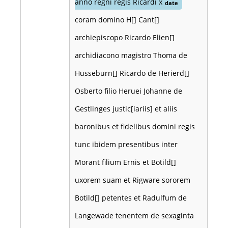
anno regni regis Ricardi x
date
coram domino H[] Cant[]
archiepiscopo Ricardo Elien[]
archidiacono magistro Thoma de
Husseburn[] Ricardo de Herierd[]
Osberto filio Heruei Johanne de
Gestlinges justic[iariis] et aliis
baronibus et fidelibus domini regis
tunc ibidem presentibus inter
Morant filium Ernis et Botild[]
uxorem suam et Rigware sororem
Botild[] petentes et Radulfum de
Langewade tenentem de sexaginta