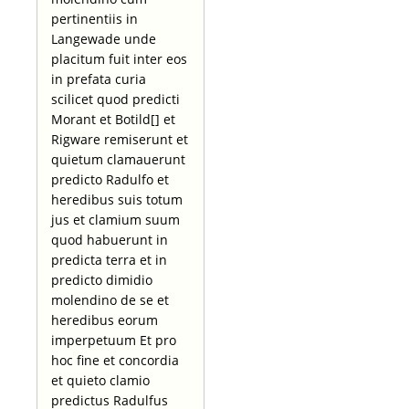
pertinentiis in
Langewade unde
placitum fuit inter eos
in prefata curia
scilicet quod predicti
Morant et Botild[] et
Rigware remiserunt et
quietum clamauerunt
predicto Radulfo et
heredibus suis totum
jus et clamium suum
quod habuerunt in
predicta terra et in
predicto dimidio
molendino de se et
heredibus eorum
imperpetuum Et pro
hoc fine et concordia
et quieto clamio
predictus Radulfus