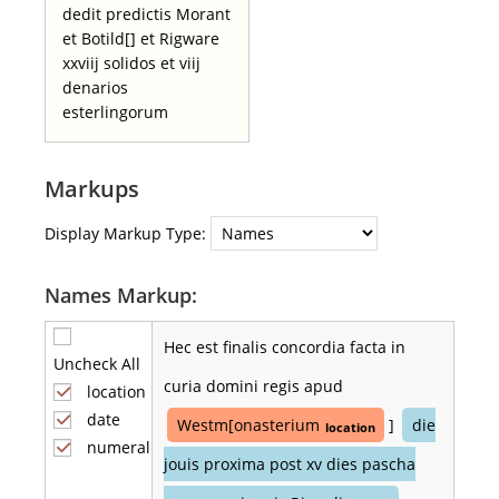
dedit predictis Morant
et Botild[] et Rigware
xxviij solidos et viij
denarios
esterlingorum
Markups
Display Markup Type:
Names Markup:
Hec est finalis concordia facta in
Uncheck All
curia domini regis apud
location
date
Westm[onasterium
]
die
location
numeral
jouis proxima post xv dies pascha