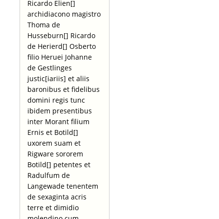
Ricardo Elien[]
archidiacono magistro
Thoma de
Husseburn[] Ricardo
de Herierd[] Osberto
filio Heruei Johanne
de Gestlinges
justic[iariis] et aliis
baronibus et fidelibus
domini regis tunc
ibidem presentibus
inter Morant filium
Ernis et Botild[]
uxorem suam et
Rigware sororem
Botild[] petentes et
Radulfum de
Langewade tenentem
de sexaginta acris
terre et dimidio
molendino cum