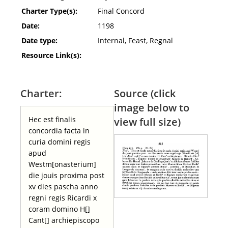
Charter Type(s):
Final Concord
Date:
1198
Date type:
Internal, Feast, Regnal
Resource Link(s):
Charter:
Source (click
image below to
Hec est finalis
view full size)
concordia facta in
curia domini regis
apud
Westm[onasterium]
die jouis proxima post
xv dies pascha anno
regni regis Ricardi x
coram domino H[]
Cant[] archiepiscopo