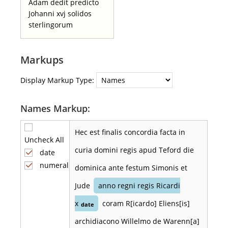
Adam dedit predicto
Johanni xvj solidos
sterlingorum
Markups
Display Markup Type:
Names Markup:
Hec est finalis concordia facta in
Uncheck All
curia domini regis apud Teford die
date
numeral
dominica ante festum Simonis et
Jude
anno regni regis Ricardi
x
coram R[icardo] Eliens[is]
date
archidiacono Willelmo de Warenn[a]