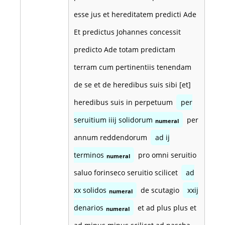
esse jus et hereditatem predicti Ade
Et predictus Johannes concessit
predicto Ade totam predictam
terram cum pertinentiis tenendam
de se et de heredibus suis sibi [et]
heredibus suis in perpetuum
per
seruitium iiij solidorum
per
numeral
annum reddendorum
ad ij
terminos
pro omni seruitio
numeral
saluo forinseco seruitio scilicet
ad
xx solidos
de scutagio
xxij
numeral
denarios
et ad plus plus et
numeral