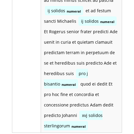
ad minus minus scilicet ad pascha
ij solidos
et ad festum
numeral
sancti Michaelis
ij solidos
numeral
Et Rogerus senior frater predicti Ade
uenit in curia et quietam clamauit
predictam terram in perpetuum de
se et heredibus suis predicto Ade et
heredibus suis
pro j
bisantio
quod ei dedit Et
numeral
pro hoc fine et concordia et
concessione predictus Adam dedit
predicto Johanni
xvj solidos
sterlingorum
numeral