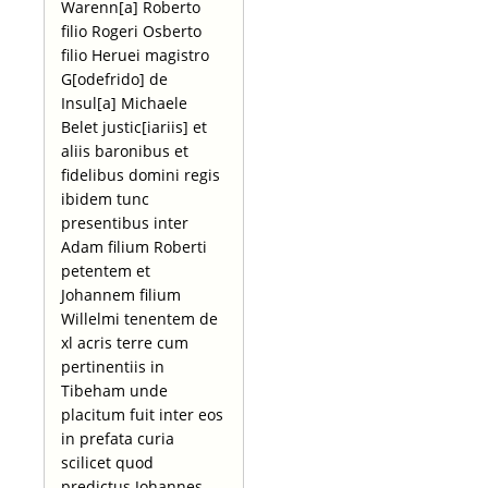
Warenn[a] Roberto
filio Rogeri Osberto
filio Heruei magistro
G[odefrido] de
Insul[a] Michaele
Belet justic[iariis] et
aliis baronibus et
fidelibus domini regis
ibidem tunc
presentibus inter
Adam filium Roberti
petentem et
Johannem filium
Willelmi tenentem de
xl acris terre cum
pertinentiis in
Tibeham unde
placitum fuit inter eos
in prefata curia
scilicet quod
predictus Johannes