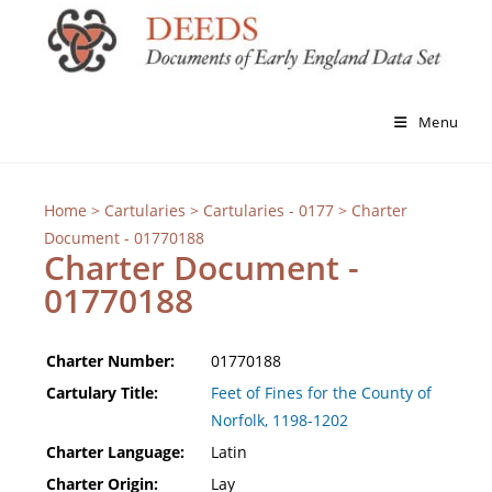
Menu
Home
>
Cartularies
>
Cartularies - 0177
> Charter
Document - 01770188
Charter Document -
01770188
Charter Number:
01770188
Cartulary Title:
Feet of Fines for the County of
Norfolk, 1198-1202
Charter Language:
Latin
Charter Origin:
Lay