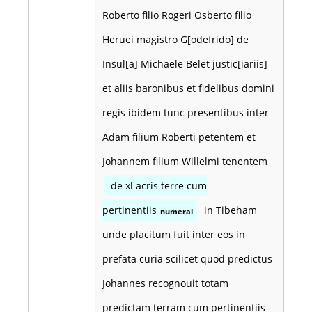
Roberto filio Rogeri Osberto filio
Heruei magistro G[odefrido] de
Insul[a] Michaele Belet justic[iariis]
et aliis baronibus et fidelibus domini
regis ibidem tunc presentibus inter
Adam filium Roberti petentem et
Johannem filium Willelmi tenentem
de xl acris terre cum
pertinentiis
in Tibeham
numeral
unde placitum fuit inter eos in
prefata curia scilicet quod predictus
Johannes recognouit totam
predictam terram cum pertinentiis