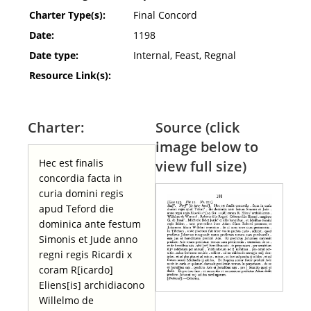
Charter Type(s):
Final Concord
Date:
1198
Date type:
Internal, Feast, Regnal
Resource Link(s):
Charter:
Source (click
image below to
Hec est finalis
view full size)
concordia facta in
curia domini regis
apud Teford die
dominica ante festum
Simonis et Jude anno
regni regis Ricardi x
coram R[icardo]
Eliens[is] archidiacono
Willelmo de