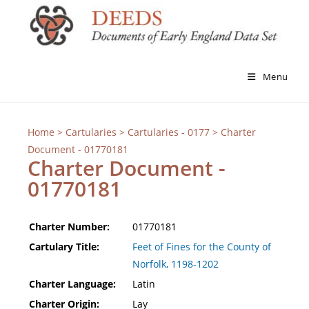
Menu
Home
>
Cartularies
>
Cartularies - 0177
> Charter
Document - 01770181
Charter Document -
01770181
Charter Number:
01770181
Cartulary Title:
Feet of Fines for the County of
Norfolk, 1198-1202
Charter Language:
Latin
Charter Origin:
Lay