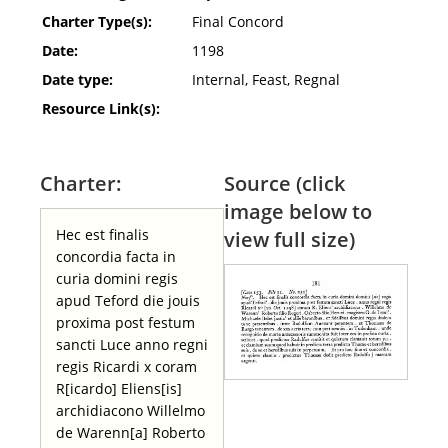
Charter Type(s):
Final Concord
Date:
1198
Date type:
Internal, Feast, Regnal
Resource Link(s):
Charter:
Source (click
image below to
Hec est finalis
view full size)
concordia facta in
curia domini regis
apud Teford die jouis
proxima post festum
sancti Luce anno regni
regis Ricardi x coram
R[icardo] Eliens[is]
archidiacono Willelmo
de Warenn[a] Roberto