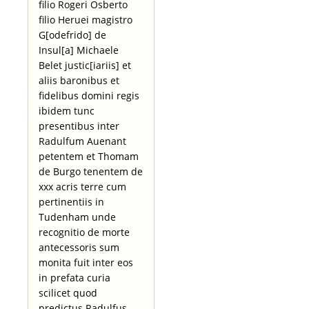
filio Rogeri Osberto
filio Heruei magistro
G[odefrido] de
Insul[a] Michaele
Belet justic[iariis] et
aliis baronibus et
fidelibus domini regis
ibidem tunc
presentibus inter
Radulfum Auenant
petentem et Thomam
de Burgo tenentem de
xxx acris terre cum
pertinentiis in
Tudenham unde
recognitio de morte
antecessoris sum
monita fuit inter eos
in prefata curia
scilicet quod
predictus Radulfus