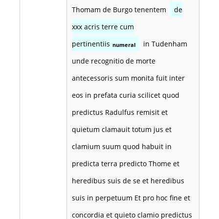
Thomam de Burgo tenentem
de
xxx acris terre cum
pertinentiis
in Tudenham
numeral
unde recognitio de morte
antecessoris sum monita fuit inter
eos in prefata curia scilicet quod
predictus Radulfus remisit et
quietum clamauit totum jus et
clamium suum quod habuit in
predicta terra predicto Thome et
heredibus suis de se et heredibus
suis in perpetuum Et pro hoc fine et
concordia et quieto clamio predictus