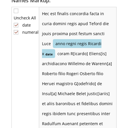
Names Markup:
Hec est finalis concordia facta in
Uncheck All
curia domini regis apud Teford die
date
numeral
jouis proxima post festum sancti
Luce
anno regni regis Ricardi
x
coram R[icardo] Eliens[is]
date
archidiacono Willelmo de Warenn[a]
Roberto filio Rogeri Osberto filio
Heruei magistro G[odefrido] de
Insul[a] Michaele Belet justic[iariis]
et aliis baronibus et fidelibus domini
regis ibidem tunc presentibus inter
Radulfum Auenant petentem et