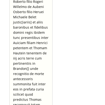
Roberto filio Rogeri
Willelmo de Aubeni
Osberto filio Heruei
Michaele Belet
justic[iariis] et aliis
baronibus et fidelibus
domini regis ibidem
tunc presentibus inter
Auiciam filiam Henrici
petentem et Thomam
Hautein tenentem de
iiij acris terre cum
pertinentiis in
Brandon[] unde
recognitio de morte
antecessoris
summonita fuit inter
eos in prefata curia
scilicet quod
predictus Thomas
recognouit totam