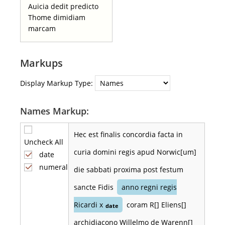
Auicia dedit predicto
Thome dimidiam
marcam
Markups
Display Markup Type:
Names Markup:
Hec est finalis concordia facta in
Uncheck All
curia domini regis apud Norwic[um]
date
numeral
die sabbati proxima post festum
sancte Fidis
anno regni regis
Ricardi x
coram R[] Eliens[]
date
archidiacono Willelmo de Warenn[]