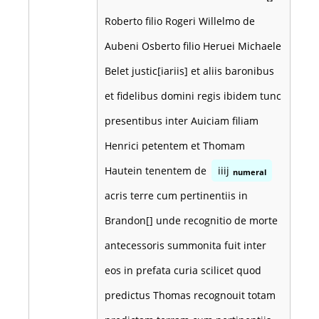
Roberto filio Rogeri Willelmo de
Aubeni Osberto filio Heruei Michaele
Belet justic[iariis] et aliis baronibus
et fidelibus domini regis ibidem tunc
presentibus inter Auiciam filiam
Henrici petentem et Thomam
Hautein tenentem de
iiij
numeral
acris terre cum pertinentiis in
Brandon[] unde recognitio de morte
antecessoris summonita fuit inter
eos in prefata curia scilicet quod
predictus Thomas recognouit totam