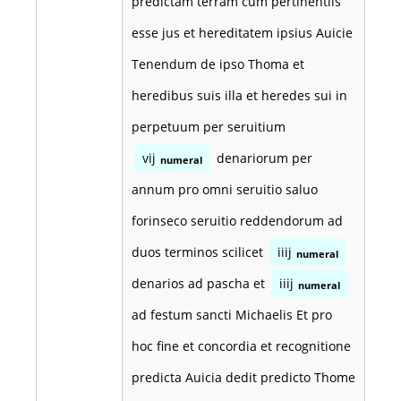
predictam terram cum pertinentiis
esse jus et hereditatem ipsius Auicie
Tenendum de ipso Thoma et
heredibus suis illa et heredes sui in
perpetuum per seruitium
vij
denariorum per
numeral
annum pro omni seruitio saluo
forinseco seruitio reddendorum ad
duos terminos scilicet
iiij
numeral
denarios ad pascha et
iiij
numeral
ad festum sancti Michaelis Et pro
hoc fine et concordia et recognitione
predicta Auicia dedit predicto Thome