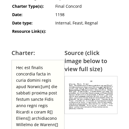
Charter Type(s):
Final Concord
Date:
1198
Date type:
Internal, Feast, Regnal
Resource Link(s):
Charter:
Source (click
image below to
Hec est finalis
view full size)
concordia facta in
curia domini regis
apud Norwic[um] die
sabbati proxima post
festum sancte Fidis
anno regni regis
Ricardi x coram R[]
Eliens[] archidiacono
Willelmo de Warenn[]