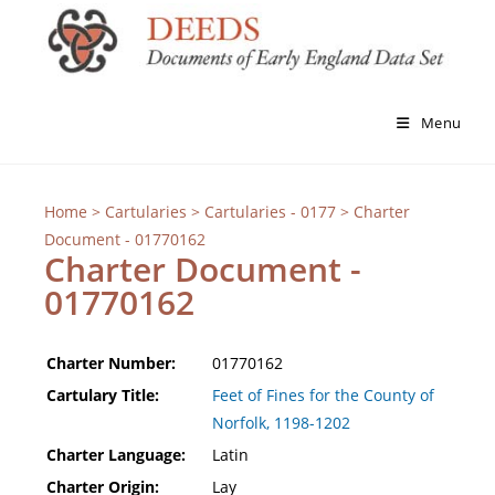
Menu
Home
>
Cartularies
>
Cartularies - 0177
> Charter
Document - 01770162
Charter Document -
01770162
Charter Number:
01770162
Cartulary Title:
Feet of Fines for the County of
Norfolk, 1198-1202
Charter Language:
Latin
Charter Origin:
Lay