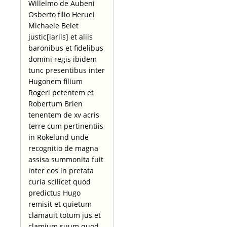
Willelmo de Aubeni
Osberto filio Heruei
Michaele Belet
justic[iariis] et aliis
baronibus et fidelibus
domini regis ibidem
tunc presentibus inter
Hugonem filium
Rogeri petentem et
Robertum Brien
tenentem de xv acris
terre cum pertinentiis
in Rokelund unde
recognitio de magna
assisa summonita fuit
inter eos in prefata
curia scilicet quod
predictus Hugo
remisit et quietum
clamauit totum jus et
clamium suum quod