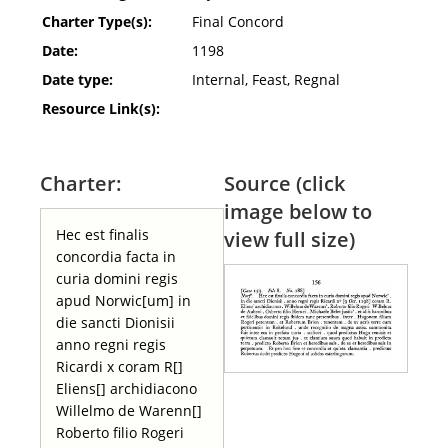
Charter Type(s):
Final Concord
Date:
1198
Date type:
Internal, Feast, Regnal
Resource Link(s):
Charter:
Source (click
image below to
Hec est finalis
view full size)
concordia facta in
curia domini regis
apud Norwic[um] in
die sancti Dionisii
anno regni regis
Ricardi x coram R[]
Eliens[] archidiacono
Willelmo de Warenn[]
Roberto filio Rogeri