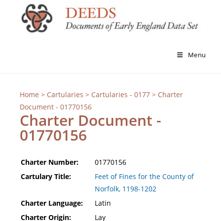
Menu
Home
>
Cartularies
>
Cartularies - 0177
> Charter
Document - 01770156
Charter Document -
01770156
Charter Number:
01770156
Cartulary Title:
Feet of Fines for the County of
Norfolk, 1198-1202
Charter Language:
Latin
Charter Origin:
Lay