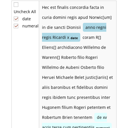
Hec est finalis concordia facta in
Uncheck All
curia domini regis apud Norwic[um]
date
numeral
in die sancti Dionisii
anno regni
regis Ricardi x
coram R[]
date
Eliens[] archidiacono Willelmo de
Warenn[] Roberto filio Rogeri
Willelmo de Aubeni Osberto filio
Heruei Michaele Belet justic[iariis] et
aliis baronibus et fidelibus domini
regis ibidem tunc presentibus inter
Hugonem filium Rogeri petentem et
Robertum Brien tenentem
de xv
acris terre cum pertinentiis
numeral