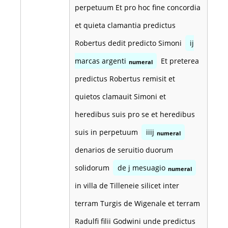
perpetuum Et pro hoc fine concordia
et quieta clamantia predictus
Robertus dedit predicto Simoni
ij
marcas argenti
Et preterea
numeral
predictus Robertus remisit et
quietos clamauit Simoni et
heredibus suis pro se et heredibus
suis in perpetuum
iiij
numeral
denarios de seruitio duorum
solidorum
de j mesuagio
numeral
in villa de Tilleneie silicet inter
terram Turgis de Wigenale et terram
Radulfi filii Godwini unde predictus