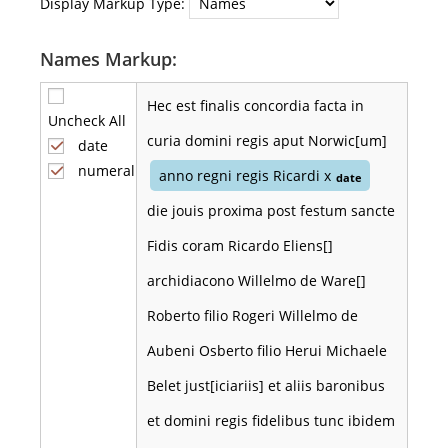
Display Markup Type:
Names Markup:
Hec est finalis concordia facta in
Uncheck All
curia domini regis aput Norwic[um]
date
numeral
anno regni regis Ricardi x
date
die jouis proxima post festum sancte
Fidis coram Ricardo Eliens[]
archidiacono Willelmo de Ware[]
Roberto filio Rogeri Willelmo de
Aubeni Osberto filio Herui Michaele
Belet just[iciariis] et aliis baronibus
et domini regis fidelibus tunc ibidem