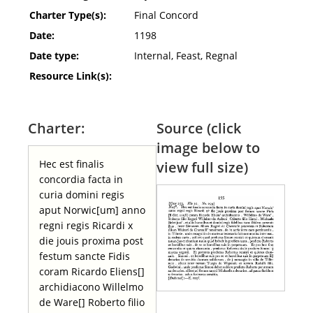
Charter Type(s):
Final Concord
Date:
1198
Date type:
Internal, Feast, Regnal
Resource Link(s):
Charter:
Source (click
image below to
Hec est finalis
view full size)
concordia facta in
curia domini regis
aput Norwic[um] anno
regni regis Ricardi x
die jouis proxima post
festum sancte Fidis
coram Ricardo Eliens[]
archidiacono Willelmo
de Ware[] Roberto filio