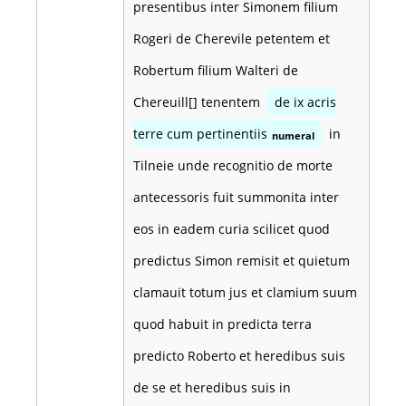
presentibus inter Simonem filium
Rogeri de Cherevile petentem et
Robertum filium Walteri de
Chereuill[] tenentem
de ix acris
terre cum pertinentiis
in
numeral
Tilneie unde recognitio de morte
antecessoris fuit summonita inter
eos in eadem curia scilicet quod
predictus Simon remisit et quietum
clamauit totum jus et clamium suum
quod habuit in predicta terra
predicto Roberto et heredibus suis
de se et heredibus suis in