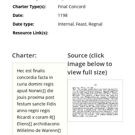
Charter Type(s):
Final Concord
Date:
1198
Date type:
Internal, Feast, Regnal
Resource Link(s):
Charter:
Source (click
image below to
Hec est finalis
view full size)
concordia facta in
curia domini regis
apud Norwic[] die
jouis proxima post
festum sancte Fidis
anno regni regis
Ricardi x coram R[]
Eliens[] archidiacono
Willelmo de Warenn[]