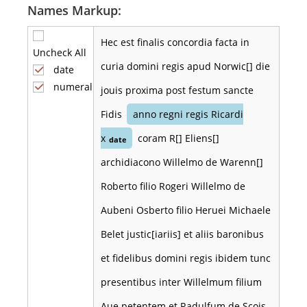
Names Markup:
Hec est finalis concordia facta in
Uncheck All
curia domini regis apud Norwic[] die
date
numeral
jouis proxima post festum sancte
Fidis
anno regni regis Ricardi
x
coram R[] Eliens[]
date
archidiacono Willelmo de Warenn[]
Roberto filio Rogeri Willelmo de
Aubeni Osberto filio Heruei Michaele
Belet justic[iariis] et aliis baronibus
et fidelibus domini regis ibidem tunc
presentibus inter Willelmum filium
Aue petentem et Radulfum de Scois