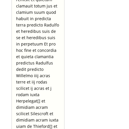
clamauit totum jus et
clamium suum quod
habuit in predicta
terra predicto Radulfo
et heredibus suis de
se et heredibus suis
in perpetuum Et pro
hoc fine et concordia
et quieta clamantia
predictus Radulfus
dedit predicto
Willelmo iiij acras
terre et iij rodas
scilicet ij acras et j
rodam iuxta
Herpelegat[] et
dimidiam acram
scilicet Silescroft et
dimidiam acram iuxta
uiam de Thieford[] et