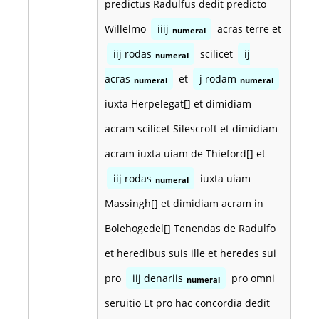
predictus Radulfus dedit predicto
Willelmo
iiij
acras terre et
numeral
iij rodas
scilicet
ij
numeral
acras
et
j rodam
numeral
numeral
iuxta Herpelegat[] et dimidiam
acram scilicet Silescroft et dimidiam
acram iuxta uiam de Thieford[] et
iij rodas
iuxta uiam
numeral
Massingh[] et dimidiam acram in
Bolehogedel[] Tenendas de Radulfo
et heredibus suis ille et heredes sui
pro
iij denariis
pro omni
numeral
seruitio Et pro hac concordia dedit