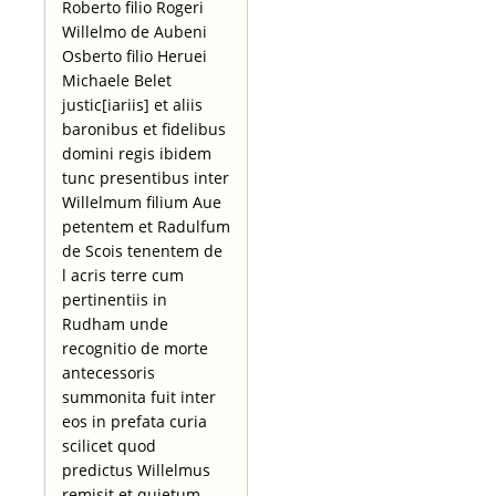
Roberto filio Rogeri
Willelmo de Aubeni
Osberto filio Heruei
Michaele Belet
justic[iariis] et aliis
baronibus et fidelibus
domini regis ibidem
tunc presentibus inter
Willelmum filium Aue
petentem et Radulfum
de Scois tenentem de
l acris terre cum
pertinentiis in
Rudham unde
recognitio de morte
antecessoris
summonita fuit inter
eos in prefata curia
scilicet quod
predictus Willelmus
remisit et quietum