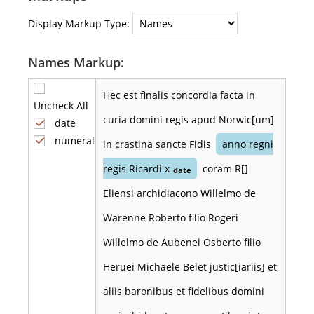
Display Markup Type:
Names Markup:
Hec est finalis concordia facta in
Uncheck All
curia domini regis apud Norwic[um]
date
numeral
in crastina sancte Fidis
anno regni
regis Ricardi x
coram R[]
date
Eliensi archidiacono Willelmo de
Warenne Roberto filio Rogeri
Willelmo de Aubenei Osberto filio
Heruei Michaele Belet justic[iariis] et
aliis baronibus et fidelibus domini