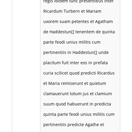
regis ibidem tunc presentibus inter
Ricardum Turbern et Mariam
uxorem suam petentes et Agatham
de Haddestun[] tenentem de quinta
parte feodi unius militis cum
pertinentiis in Haddestun[] unde
placitum fuit inter eos in prefata
curia scilicet quod predicti Ricardus
et Maria remiserunt et quietum
clamauerunt totum jus et clamium
suum quod habuerunt in predicta
quinta parte feodi unius militis cum
pertinentiis predicte Agathe et