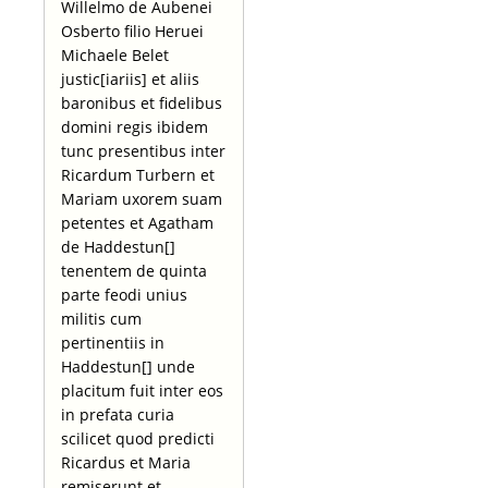
Willelmo de Aubenei
Osberto filio Heruei
Michaele Belet
justic[iariis] et aliis
baronibus et fidelibus
domini regis ibidem
tunc presentibus inter
Ricardum Turbern et
Mariam uxorem suam
petentes et Agatham
de Haddestun[]
tenentem de quinta
parte feodi unius
militis cum
pertinentiis in
Haddestun[] unde
placitum fuit inter eos
in prefata curia
scilicet quod predicti
Ricardus et Maria
remiserunt et