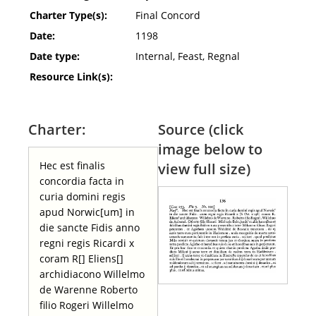
Charter Type(s):
Final Concord
Date:
1198
Date type:
Internal, Feast, Regnal
Resource Link(s):
Charter:
Source (click
image below to
Hec est finalis
view full size)
concordia facta in
curia domini regis
apud Norwic[um] in
die sancte Fidis anno
regni regis Ricardi x
coram R[] Eliens[]
archidiacono Willelmo
de Warenne Roberto
filio Rogeri Willelmo