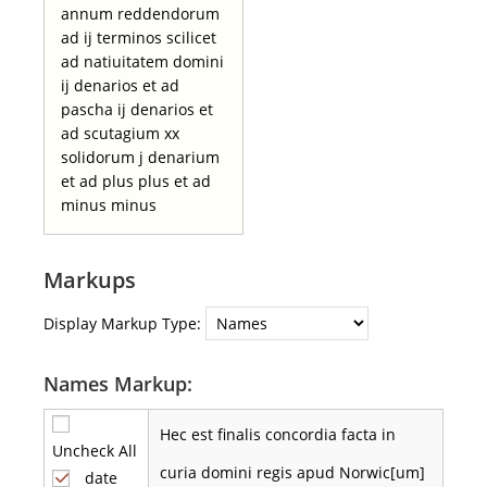
annum reddendorum
ad ij terminos scilicet
ad natiuitatem domini
ij denarios et ad
pascha ij denarios et
ad scutagium xx
solidorum j denarium
et ad plus plus et ad
minus minus
Markups
Display Markup Type:
Names Markup:
Hec est finalis concordia facta in
Uncheck All
curia domini regis apud Norwic[um]
date