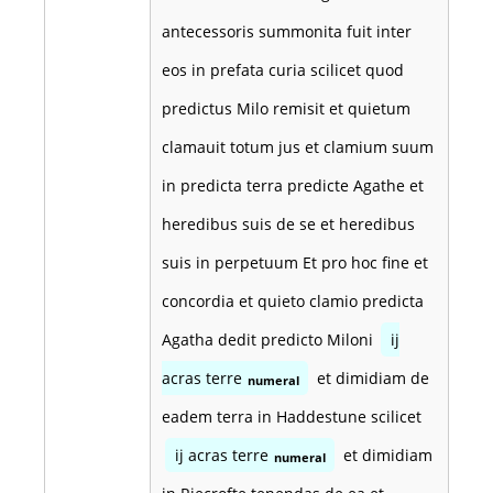
antecessoris summonita fuit inter
eos in prefata curia scilicet quod
predictus Milo remisit et quietum
clamauit totum jus et clamium suum
in predicta terra predicte Agathe et
heredibus suis de se et heredibus
suis in perpetuum Et pro hoc fine et
concordia et quieto clamio predicta
Agatha dedit predicto Miloni
ij
acras terre
et dimidiam de
numeral
eadem terra in Haddestune scilicet
ij acras terre
et dimidiam
numeral