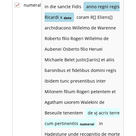
numeral
in die sancte Fidis
anno regni regis
Ricardi x
coram R[] Eliens[]
date
archidiacono Willelmo de Warenne
Roberto filio Rogeri Willelmo de
Aubenei Osberto filio Heruei
Michaele Belet justic[iariis] et aliis
baronibus et fidelibus domini regis
ibidem tunc presentibus inter
Milonem filium Rogeri petentem et
Agatham uxorem Walekini de
Beseuile tenentem
de vj acris terre
cum pertinentiis
in
numeral
Hadestune unde recognitio de morte