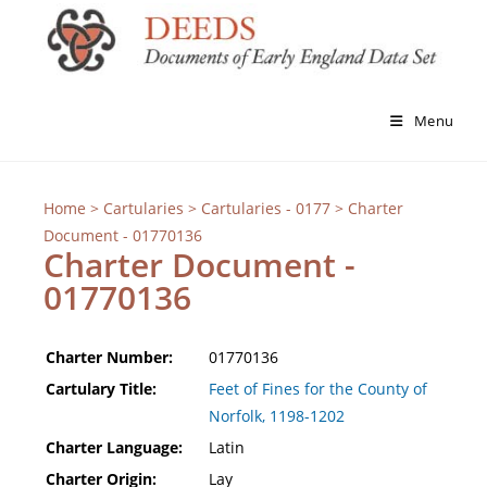
Menu
Home
>
Cartularies
>
Cartularies - 0177
> Charter
Document - 01770136
Charter Document -
01770136
Charter Number:
01770136
Cartulary Title:
Feet of Fines for the County of
Norfolk, 1198-1202
Charter Language:
Latin
Charter Origin:
Lay