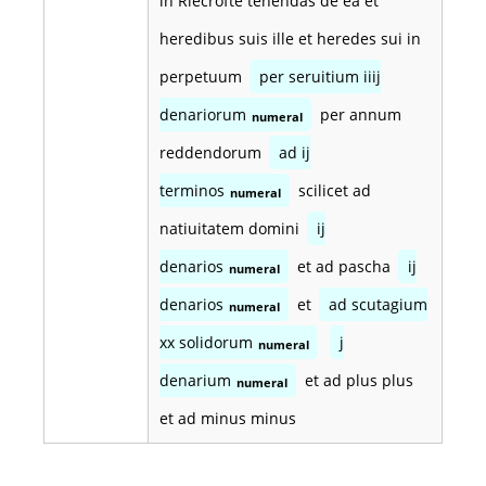
in Riecrofte tenendas de ea et
heredibus suis ille et heredes sui in
perpetuum
per seruitium iiij
denariorum
per annum
numeral
reddendorum
ad ij
terminos
scilicet ad
numeral
natiuitatem domini
ij
denarios
et ad pascha
ij
numeral
denarios
et
ad scutagium
numeral
xx solidorum
j
numeral
denarium
et ad plus plus
numeral
et ad minus minus