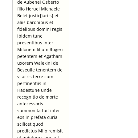
de Aubenei Osberto
filio Heruei Michaele
Belet justic[iariis] et
aliis baronibus et
fidelibus domini regis
ibidem tunc
presentibus inter
Milonem filium Rogeri
petentem et Agatham
uxorem Walekini de
Beseuile tenentem de
vj acris terre cum
pertinentiis in
Hadestune unde
recognitio de morte
antecessoris
summonita fuit inter
eos in prefata curia
scilicet quod
predictus Milo remisit
et quietum clamauit