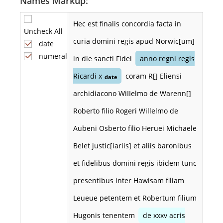
Names Markup:
Hec est finalis concordia facta in
Uncheck All
curia domini regis apud Norwic[um]
date
numeral
in die sancti Fidei
anno regni regis
Ricardi x
coram R[] Eliensi
date
archidiacono WiIIelmo de Warenn[]
Roberto filio Rogeri Willelmo de
Aubeni Osberto filio Heruei Michaele
Belet justic[iariis] et aliis baronibus
et fidelibus domini regis ibidem tunc
presentibus inter Hawisam filiam
Leueue petentem et Robertum filium
Hugonis tenentem
de xxxv acris