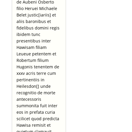
de Aubeni Osberto
filio Heruei Michaele
Belet justic[iariis] et
aliis baronibus et
fidelibus domini regis
ibidem tunc
presentibus inter
Hawisam filiam
Leueue petentem et
Robertum filium
Hugonis tenentem de
xxxv acris terre cum
pertinentiis in
Heilesdon[] unde
recognitio de morte
antecessoris
summonita fuit inter
eos in prefata curia
scilicet quod predicta
Hawisa remisit et
quietum clamauit