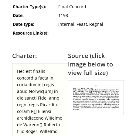
Charter Type(s):
Final Concord
Date:
1198
Date type:
Internal, Feast, Regnal
Resource Link(s):
Charter:
Source (click
image below to
Hec est finalis
view full size)
concordia facta in
curia domini regis
apud Norwic[um] in
die sancti Fidei anno
regni regis Ricardi x
coram R[] Eliensi
archidiacono WiIIelmo
de Warenn[] Roberto
filio Rogeri Willelmo